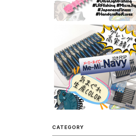
SOLD OUT
メーミーネイビー・泣き尺SP【気まぐれ
生産COLOR】各ワーム
¥605
CATEGORY