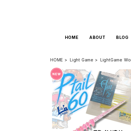
HOME
ABOUT
BLOG
HOME
Light Game
LightGame Wo
SOLD OUT
NEW Pテイル60 各カラー【レベロ
ク】
¥660