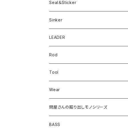
Rig
Worm
Seal＆Sticker
Mテイル
KeeperLine
Sinker
漁港ワームLv.2
キーパーライン
LEADER
Bスネイクinch
U4シンカー
Rod
Bスネイク63
Tool
ロングB60
Wear
ロングカットマン4.2in
問屋さんの掘り出しモノシリーズ
Lvリーチ75
BASS
Luckyワームシリーズ