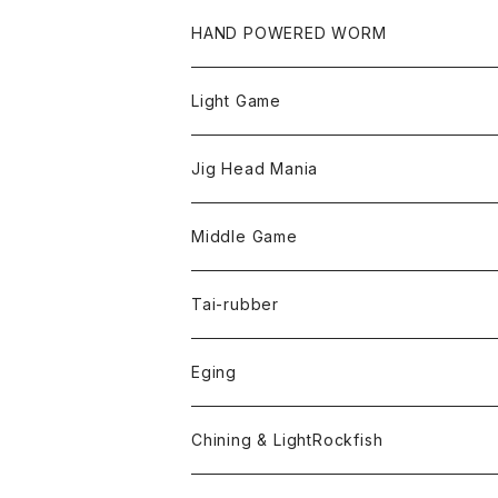
HAND POWERED WORM
Light Game
LightGame Worm
Jig Head Mania
Bスネイクmicro
Snap
Phase-up
Middle Game
Fリトリーバー
ピカルヘッド
Handle Knob
LEVEL6
Tai-rubber
ボンビーワーム
YARIE
TWObyTWO
Eging
Pテイル
ツートンネクタイ
ECOGEAR
ACTIVE
Egi
Chining & LightRockfish
Bスネイクmini