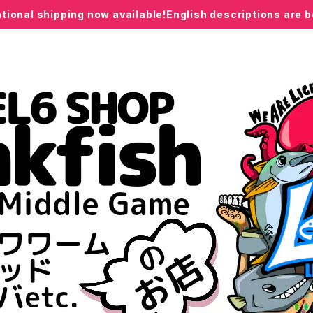
ational shipping now available!English descriptions are 