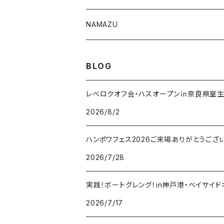
NAMAZU
ディープスワイパー
DomiCraft
BLOG
KeeperLine
レベロクオフ会・ハスオープン㏌奈良県室
2026/8/2
FishLABO
ハンポワフェス2026ご来場ありがとうござ
TAKEDA CRAFT
2026/7/28
ジャックナカムラ
実践！ボートグレング！in神戸港・ベイサイド
ERTEL
2026/7/17