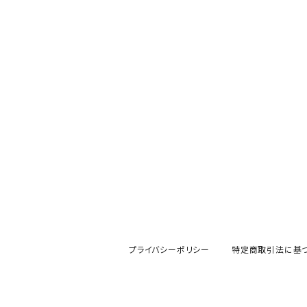
SeaSpirits
ネオボンビー40
プライバシーポリシー
特定商取引法に基