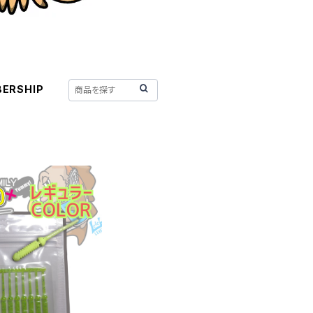
ERSHIP
s レギュラーカラー各
色
605