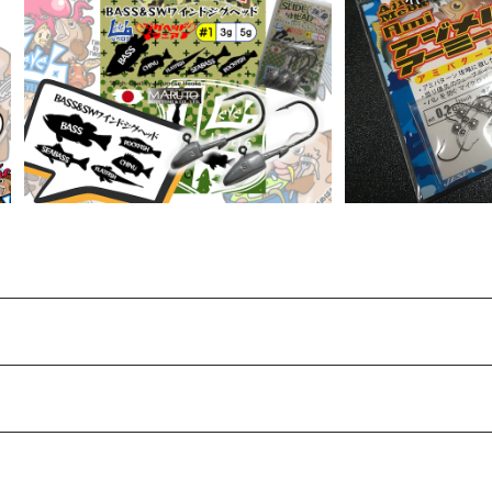
SOL
スライドヘッド跳飛(ハネトビ) #1フッ
ク 各ウエイト【JigHeadMania】
アジメバアーミー【Y
¥473
各ウ
¥