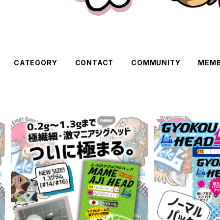
CATEGORY
CONTACT
COMMUNITY
MEMB
プロパック レベロクマメアジヘッド #1
漁港ヘッドLv.2#
6·#14【JigHead Mania】 各サイズ
【Jighe
¥1,375
¥