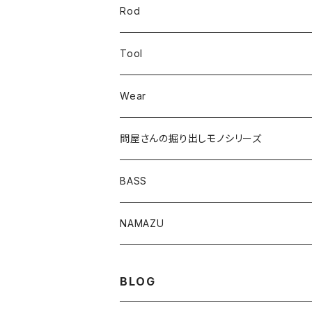
U4シンカー
Rod
Bスネイク63
Tool
ロングB60
Wear
ロングカットマン4.2in
問屋さんの掘り出しモノシリーズ
Lvリーチ75
BASS
Luckyワームシリーズ
NAMAZU
ディープスワイパー
DomiCraft
BLOG
KeeperLine