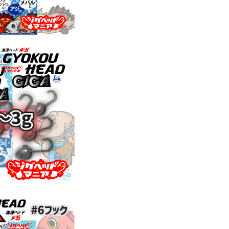
D OUT
 #6Gノーマルパック
gHead Mania】
418