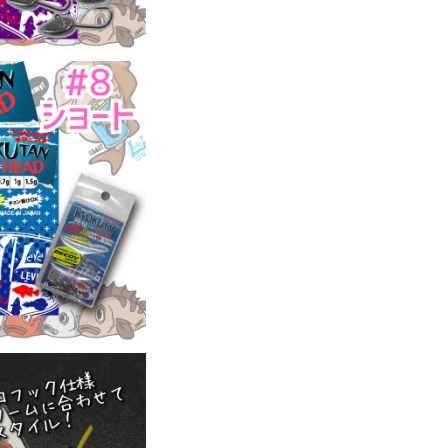
タン) #8ショート プ
【JigHeadMani
858
a】