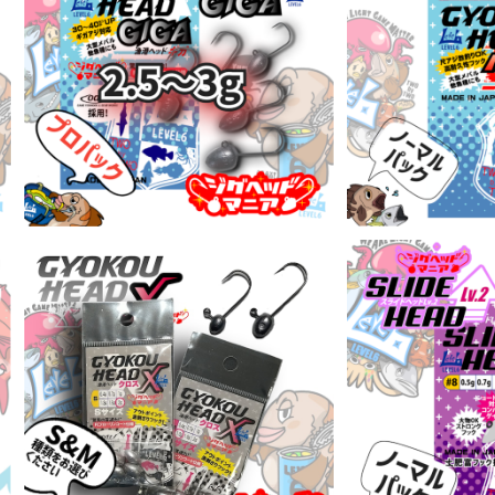
漁港ヘッドGIGA #6G プロパック 2.
漁港ヘッドMEGA
5～3g【JigHead Mania】
各サイズ【Jig
¥792
¥
【ノーマルパック】漁港ヘッドクロスS
スライドヘッドLv
(#10)·M(#8) 各ウエイト
ク 各ウエイト【J
¥495
¥