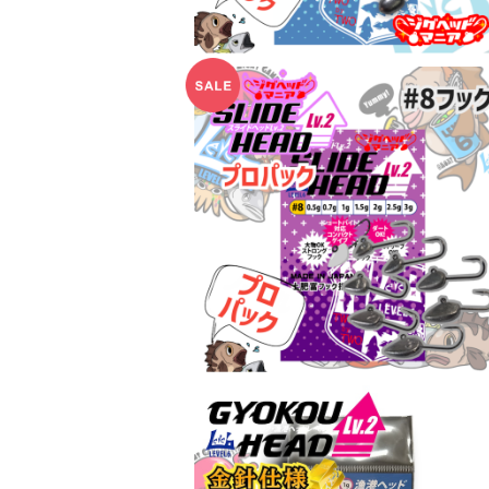
スライドヘッドLv.2 #8 プロパック 各
ウエイト【JigHeadMania】
¥774
5%OFF