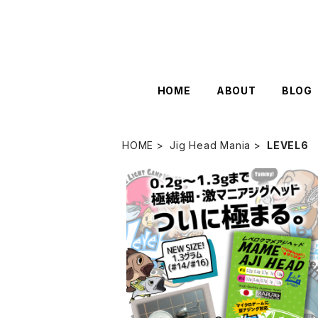
HOME
ABOUT
BLOG
HOME
Jig Head Mania
LEVEL6
レベロクマメアジヘッド #16·#14ノー
マルパック【JigHead Mania】 各サ
¥495
イズ