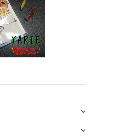
D OUT
ARIE】#14フック·
エイト
330