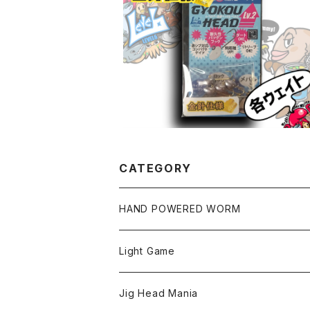
金針·漁港ヘッドLv.2#12 金針仕様 各
サイズ
¥436
10%OFF
CATEGORY
HAND POWERED WORM
Light Game
LightGame Worm
Jig Head Mania