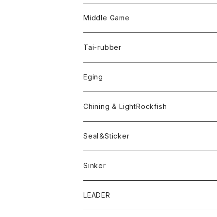
Bスネイクmicro
Snap
Phase-up
Middle Game
Fリトリーバー
ピカルヘッド
Handle Knob
LEVEL6
Tai-rubber
ボンビーワーム
YARIE
TWObyTWO
Eging
Pテイル
ツートンネクタイ
ECOGEAR
ACTIVE
Egi
Chining & LightRockfish
Bスネイクmini
Rig
Worm
Seal＆Sticker
Mテイル
KeeperLine
Sinker
漁港ワームLv.2
キーパーライン
LEADER
Bスネイクinch