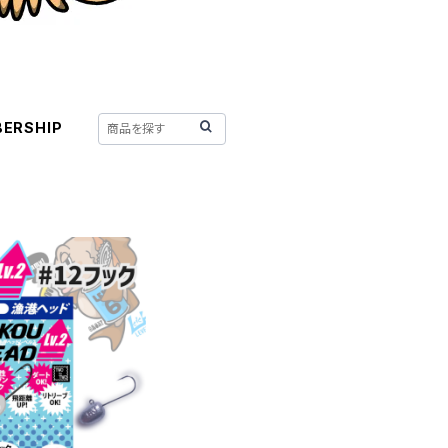
ERSHIP
12 ノーマル 各サイズ
adMania】
462