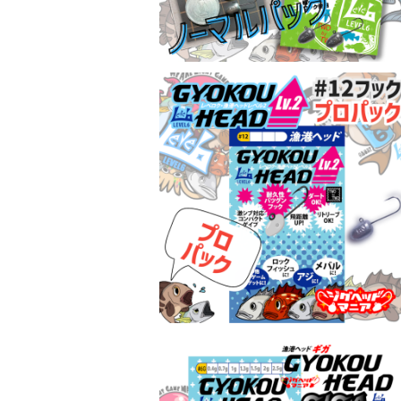
漁港ヘッドLv.2#12 プロパック 各サイ
ズ【JigheadMania】
¥1,188