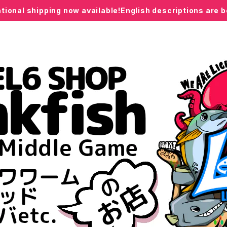
ational shipping now available!English descriptions are 