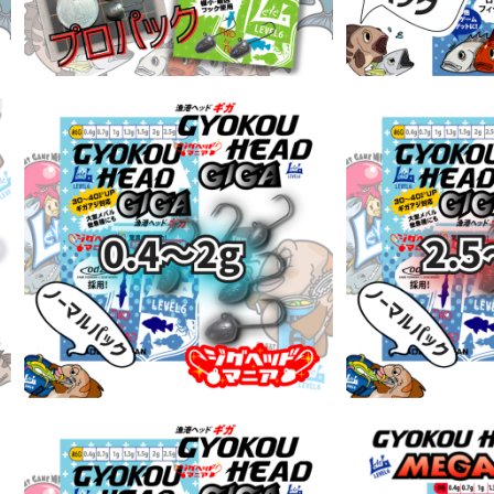
SOL
漁港ヘッドGIGA #6Gノーマルパック
0.4～2g【JigHead Mania】
漁港ヘッドGIGA
¥495
2.5～3g【Ji
¥