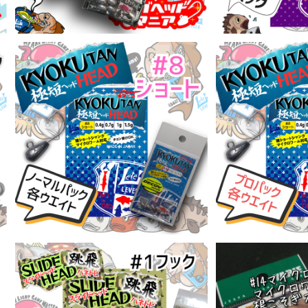
極短ヘッド(キョクタン) #8ショート ノ
極短ヘッド(キョク
ーマルパック 各ウエイト【JigHeadM
ロパック 各ウエイト
¥462
¥
ania】