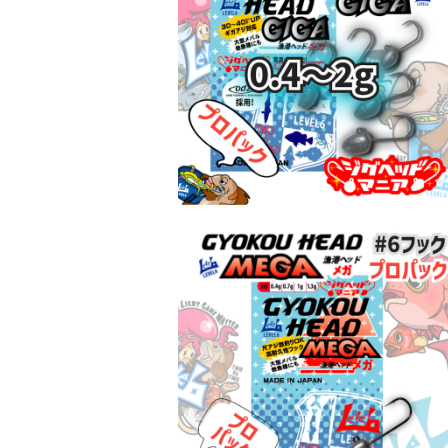
漁港ヘッドGIGA #6G プロパック 0.
4～2g【JigHead Mania】
¥946
漁港ヘッドMEGA #6 プロパック 各サ
イズ【JigHead Mania】
¥880