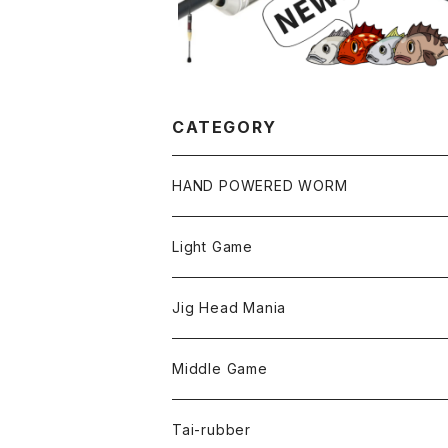
CATEGORY
HAND POWERED WORM
Light Game
LightGame Worm
Jig Head Mania
Bスネイクmicro
Snap
Phase-up
Middle Game
Fリトリーバー
ピカルヘッド
Handle Knob
LEVEL6
Tai-rubber