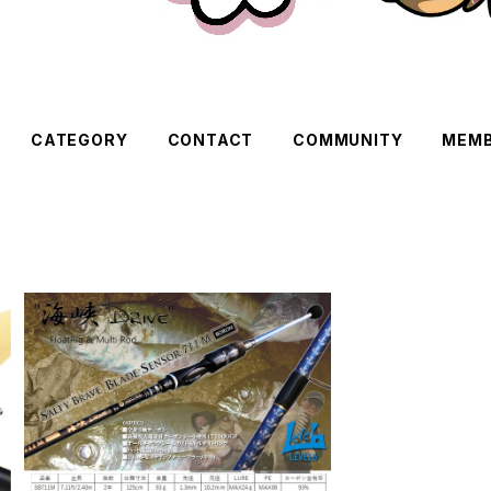
CATEGORY
CONTACT
COMMUNITY
MEMB
SOLD OUT
SALTYBRAVE BladeSensor711M
"海峡Drive"【SQUIDMANIA×レベ
¥76,230
ロク】