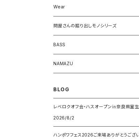
Wear
ロングカットマン4.2in
問屋さんの掘り出しモノシリーズ
Lvリーチ75
BASS
Luckyワームシリーズ
NAMAZU
ディープスワイパー
DomiCraft
BLOG
KeeperLine
レベロクオフ会・ハスオープン㏌奈良県室
2026/8/2
FishLABO
ハンポワフェス2026ご来場ありがとうござ
TAKEDA CRAFT