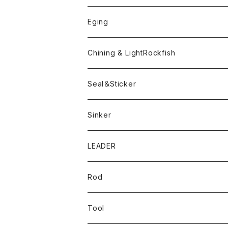
ボンビーワーム
YARIE
TWObyTWO
Eging
Pテイル
ツートンネクタイ
ECOGEAR
ACTIVE
Egi
Chining & LightRockfish
Bスネイクmini
Rig
Worm
Seal＆Sticker
Mテイル
KeeperLine
Sinker
漁港ワームLv.2
キーパーライン
LEADER
Bスネイクinch
U4シンカー
Rod
Bスネイク63
Tool
ロングB60