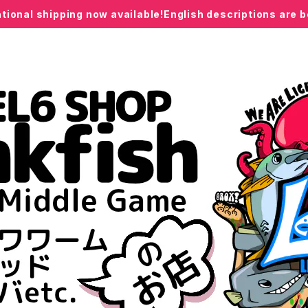
ational shipping now available!English descriptions are 