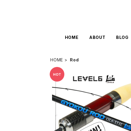
HOME
ABOUT
BLOG
HOME
Rod
SOLD OUT
GYOKOU ROD OL6-S53L【おり釣
具×レベロク】漁港ロッド
¥17,945
10%OFF