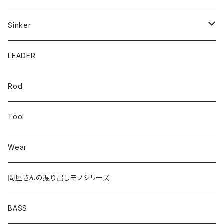
Mテイル
KeeperLine
Sinker
漁港ワームLv.2
キーパーライン
LEADER
Bスネイクinch
U4シンカー
Rod
Bスネイク63
Tool
ロングB60
Wear
ロングカットマン4.2in
問屋さんの掘り出しモノシリーズ
Lvリーチ75
BASS
Luckyワームシリーズ