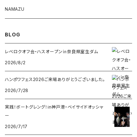
NAMAZU
ディープスワイパー
DomiCraft
BLOG
KeeperLine
レベロクオフ会・ハスオープン㏌奈良県室生ダム
2026/8/2
FishLABO
ハンポワフェス2026ご来場ありがとうございました。
TAKEDA CRAFT
2026/7/28
ジャックナカムラ
実践！ボートグレング！in神戸港・ベイサイドオッシャ
ERTEL
ー
2026/7/17
SeaSpirits