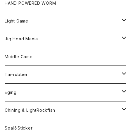
HAND POWERED WORM
Light Game
LightGame Worm
Jig Head Mania
Bスネイクmicro
Snap
Phase-up
Middle Game
Fリトリーバー
ピカルヘッド
Handle Knob
LEVEL6
Tai-rubber
ボンビーワーム
YARIE
TWObyTWO
Eging
Pテイル
ツートンネクタイ
ECOGEAR
ACTIVE
Egi
Chining & LightRockfish
Bスネイクmini
Rig
Worm
Seal＆Sticker