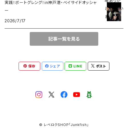
実践！ボートグレング！in神戸港・ベイサイドオッシャ
ERTEL
ー
2026/7/17
SeaSpirits
記事一覧を見る
ネオボンビー40
保存
シェア
LINE
ポスト
© レベロクSHOP「Junkfish｣