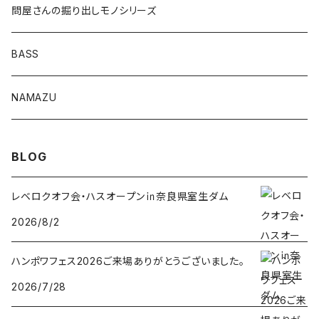
問屋さんの掘り出しモノシリーズ
Lvリーチ75
BASS
Luckyワームシリーズ
NAMAZU
ディープスワイパー
DomiCraft
BLOG
KeeperLine
レベロクオフ会・ハスオープン㏌奈良県室生ダム
2026/8/2
FishLABO
ハンポワフェス2026ご来場ありがとうございました。
TAKEDA CRAFT
2026/7/28
ジャックナカムラ