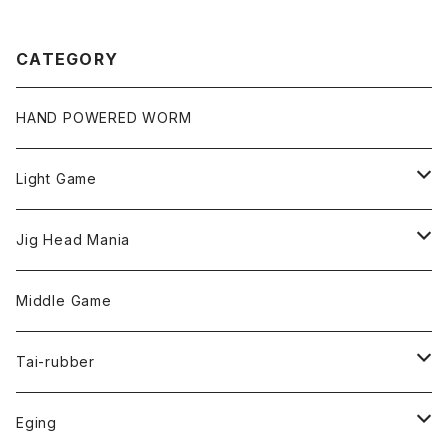
CATEGORY
HAND POWERED WORM
Light Game
LightGame Worm
Jig Head Mania
Bスネイクmicro
Snap
Phase-up
Middle Game
Fリトリーバー
ピカルヘッド
Handle Knob
LEVEL6
Tai-rubber
ボンビーワーム
YARIE
TWObyTWO
Eging