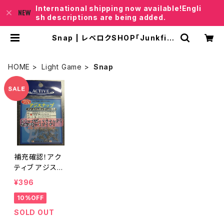
International shipping now available!Engli
sh descriptions are being added.
Snap | レベロクSHOP「Junkfis
h｣
HOME
Light Game
Snap
補充確認！アク
ティブ アジスナ
ップ (22個入り)
¥396
各サイズ
10%OFF
SOLD OUT