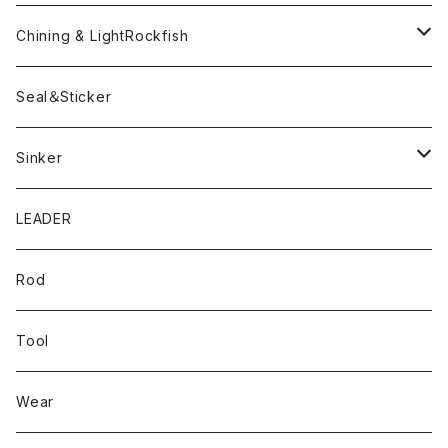
Pテイル
ツートンネクタイ
ECOGEAR
ACTIVE
Egi
Chining & LightRockfish
Bスネイクmini
Rig
Worm
Seal＆Sticker
Mテイル
KeeperLine
Sinker
漁港ワームLv.2
キーパーライン
LEADER
Bスネイクinch
U4シンカー
Rod
Bスネイク63
Tool
ロングB60
Wear
ロングカットマン4.2in