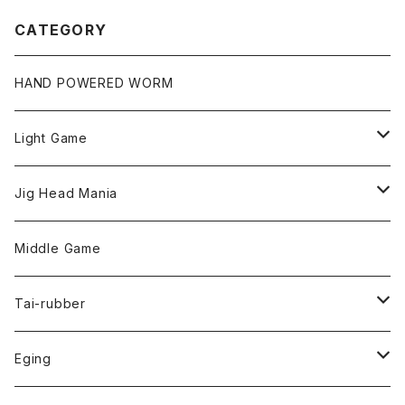
CATEGORY
HAND POWERED WORM
Light Game
LightGame Worm
Jig Head Mania
Bスネイクmicro
Snap
Phase-up
Middle Game
Fリトリーバー
ピカルヘッド
Handle Knob
LEVEL6
Tai-rubber
ボンビーワーム
YARIE
TWObyTWO
Eging
Pテイル