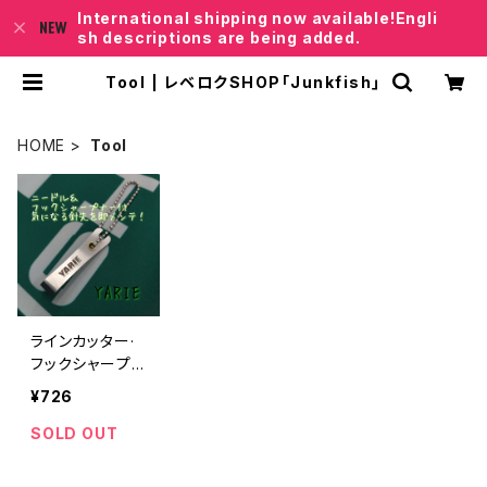
International shipping now available!Engli
sh descriptions are being added.
Tool | レベロクSHOP「Junkfish｣
HOME
Tool
ラインカッター·
フックシャープナ
ー付【YARIE】
¥726
SOLD OUT