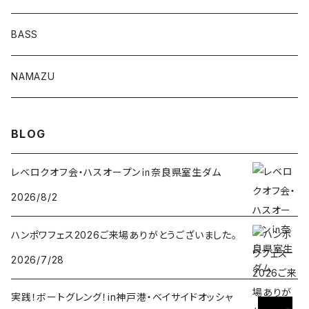
Lvリーチ75
BASS
Luckyワームシリーズ
NAMAZU
ディープスワイパー
DomiCraft
BLOG
KeeperLine
レベロクオフ会・ハスオープン㏌奈良県室生ダム
2026/8/2
FishLABO
ハンポワフェス2026ご来場ありがとうございました。
TAKEDA CRAFT
2026/7/28
ジャックナカムラ
実践！ボートグレング！in神戸港・ベイサイドオッシャ