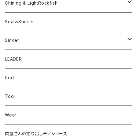
ツートンネクタイ
ECOGEAR
ACTIVE
Egi
Chining & LightRockfish
Bスネイクmini
Rig
Worm
Seal＆Sticker
Mテイル
KeeperLine
Sinker
漁港ワームLv.2
キーパーライン
LEADER
Bスネイクinch
U4シンカー
Rod
Bスネイク63
Tool
ロングB60
Wear
ロングカットマン4.2in
問屋さんの掘り出しモノシリーズ