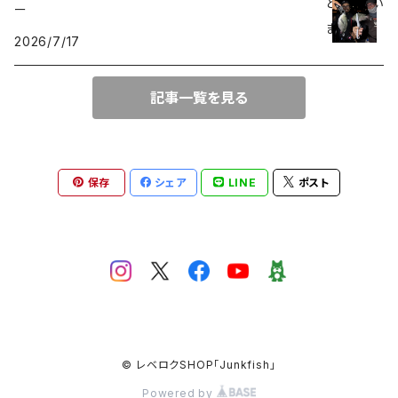
ERTEL
ー
2026/7/17
SeaSpirits
記事一覧を見る
ネオボンビー40
保存
シェア
LINE
ポスト
© レベロクSHOP「Junkfish｣
Powered by