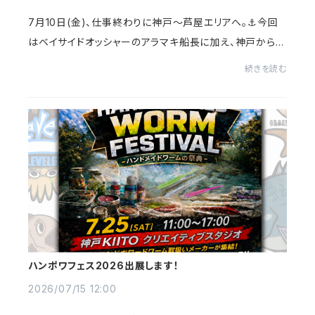
7月10日(金)、仕事終わりに神戸〜芦屋エリアへ。⚓️今回
はベイサイドオッシャーのアラマキ船長に加え、神戸から
「浮舟」の増田船長にもご一緒いただき、ボートグレングの
続きを読む
調査釣行へ行ってきました！🛥️💨まずは明...
ハンポワフェス2026出展します！
2026/07/15 12:00