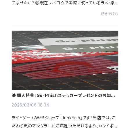
てませんか？😊現在レベロクで実際に使っているラメ・染
料・ワーム専用袋を、少量からバラ売りしようかと考えてい
続きを読む
ます！プロユースの素材って、実は少量...
​🎁 購入特典！Go-Phishステッカープレゼントのお知ら
せ
2026/03/06 18:34
​ライトゲームWEBショップ「JunkFish」です！​当店では、こ
だわり派のアングラーにご満足いただけるよう、ハンドポワ