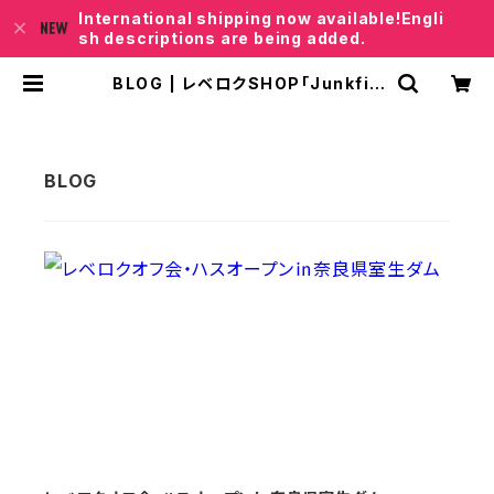
International shipping now available!Engli
sh descriptions are being added.
BLOG | レベロクSHOP「Junkfis
h｣