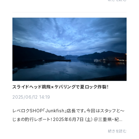
ります皆様にご迷惑おかけいたしまして大変申...
スライドヘッド跳飛×ケバリングで夏ロック炸裂！
2025/06/12 14:19
レベロクSHOP｢Junkfish｣店長です。今回はスタッフと～
じまの釣行レポート！2025年6月7日（土）＠三重県・紀北
町（エヌテックマリン）朝5時から15時半まで、たっぷり10時
続きを読む
間コース！三重県紀北町の《レンタルボート...