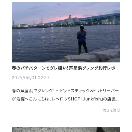
春のバチパターンでグレ狙い！芦屋浜グレング釣行レポ
2025/06/01 02:37
春の芦屋浜でグレング！～ピットスティック＆Fリトリーバー
が活躍～こんにちは、レベロクSHOP「Junkfish」の店長で
す！今回は、5月30日に芦屋浜へ行ってきた「グレング釣
続きを読む
行」の実釣レポートをお届けします。風が...