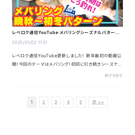
レベロク通信YouTube·メバリングシーズナルパターン
解説！
2025/01/02 11:31
レベロク通信YouTube更新しました！ 新年最初の動画公
開！今回のテーマはメバリング！初回に引き続きシーズナル
パターンを、神戸·浮舟さんでのインショアゲームで解説＆
続きを読む
実釣！晩秋～初冬パターン○産卵に備えて捕...
1
2
3
4
5
次 >>