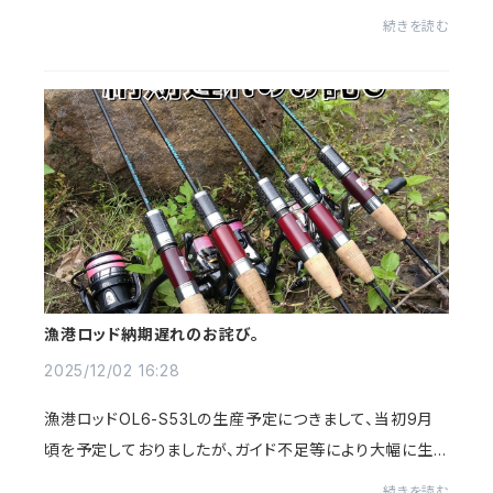
ードワームのラインナップを強化中💪なかでも、ロングセラ
続きを読む
ーで信頼の厚いタケダクラフトさん【...
漁港ロッド納期遅れのお詫び。
2025/12/02 16:28
漁港ロッドOL6-S53Lの生産予定につきまして、当初9月
頃を予定しておりましたが、ガイド不足等により大幅に生
産が遅れております。お問い合わせ、およびご予約頂いてお
続きを読む