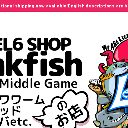
ational shipping now available!English descriptions are 