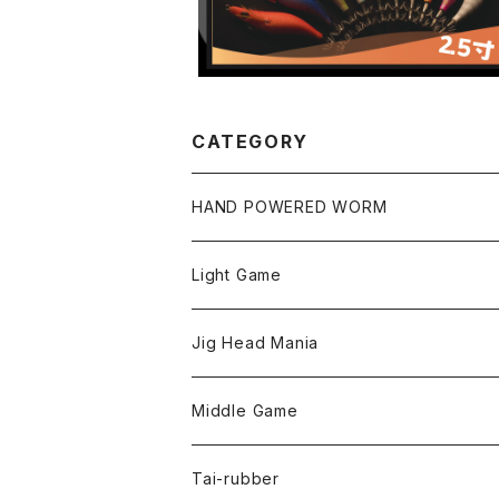
CATEGORY
HAND POWERED WORM
Light Game
LightGame Worm
Jig Head Mania
Bスネイクmicro
Snap
Phase-up
Middle Game
Fリトリーバー
ピカルヘッド
Handle Knob
LEVEL6
Tai-rubber