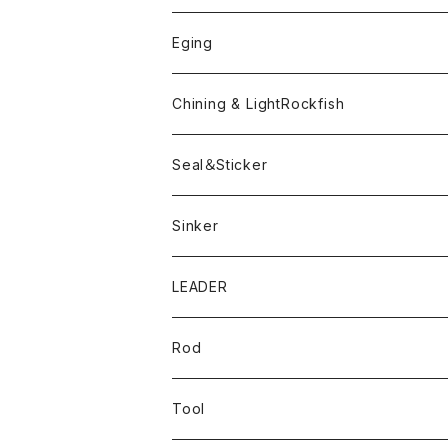
ボンビーワーム
YARIE
TWObyTWO
Eging
Pテイル
ツートンネクタイ
ECOGEAR
ACTIVE
Egi
Chining & LightRockfish
Bスネイクmini
Rig
Worm
Seal＆Sticker
Mテイル
KeeperLine
Sinker
漁港ワームLv.2
キーパーライン
LEADER
Bスネイクinch
U4シンカー
Rod
Bスネイク63
Tool
ロングB60