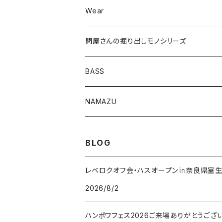
Wear
ロングカットマン4.2in
問屋さんの掘り出しモノシリーズ
Lvリーチ75
BASS
Luckyワームシリーズ
NAMAZU
ディープスワイパー
DomiCraft
BLOG
KeeperLine
レベロクオフ会・ハスオープン㏌奈良県室
2026/8/2
FishLABO
ハンポワフェス2026ご来場ありがとうござ
TAKEDA CRAFT