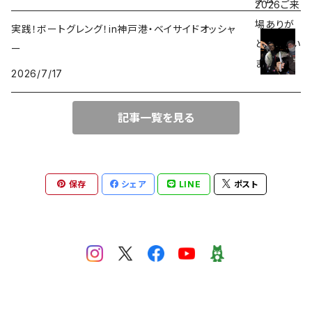
ジャックナカムラ
実践！ボートグレング！in神戸港・ベイサイドオッシャ
ERTEL
ー
2026/7/17
SeaSpirits
記事一覧を見る
ネオボンビー40
保存
シェア
LINE
ポスト