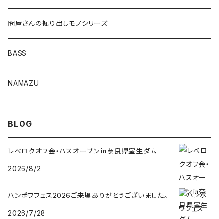
ロングカットマン4.2in
問屋さんの掘り出しモノシリーズ
Lvリーチ75
BASS
Luckyワームシリーズ
NAMAZU
ディープスワイパー
DomiCraft
BLOG
KeeperLine
レベロクオフ会・ハスオープン㏌奈良県室生ダム
2026/8/2
FishLABO
ハンポワフェス2026ご来場ありがとうございました。
TAKEDA CRAFT
2026/7/28