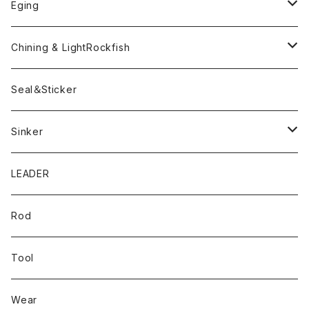
YARIE
TWObyTWO
Eging
Pテイル
ツートンネクタイ
ECOGEAR
ACTIVE
Egi
Chining & LightRockfish
Bスネイクmini
Rig
Worm
Seal＆Sticker
Mテイル
KeeperLine
Sinker
漁港ワームLv.2
キーパーライン
LEADER
Bスネイクinch
U4シンカー
Rod
Bスネイク63
Tool
ロングB60
Wear