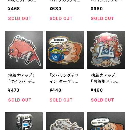
～3kg ミニサイ
ングステッカー
ングステッカー
¥468
¥680
¥680
ズ
Mサイズ ｢ホワイ
Mサイズ ｢レベ
ト｣
ロクブルー｣
SOLD OUT
SOLD OUT
SOLD OUT
粘着力アップ！
｢メバリングデザ
粘着力アップ！
｢タイラバ｣デザ
イン｣ターゲット
｢お魚集合｣レベ
イン·レベロクタ
ステッカー
ロクステッカー
¥473
¥440
¥480
ーゲットステッカ
ー
SOLD OUT
SOLD OUT
SOLD OUT