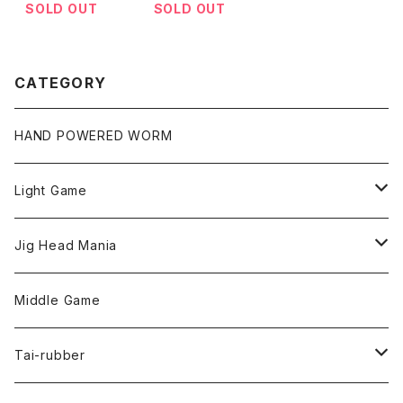
SOLD OUT
SOLD OUT
CATEGORY
HAND POWERED WORM
Light Game
LightGame Worm
Jig Head Mania
Bスネイクmicro
Snap
Phase-up
Middle Game
Fリトリーバー
ピカルヘッド
Handle Knob
LEVEL6
Tai-rubber
ボンビーワーム