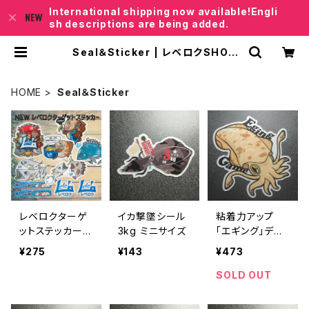
International shipping now available!Engli
sh descriptions are being added.
Seal＆Sticker | レベロクSHOP
「Junkfish｣
HOME
Seal＆Sticker
レベロクターゲ
イカ撃墜シール
粘着力アップ
ットステッカー
3kg ミニサイズ
｢エギング｣デザ
各デザイン
イン レベロクタ
¥275
¥143
¥473
ーゲットステッカ
ー
SOLD OUT