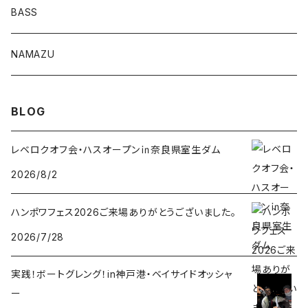
BASS
Luckyワームシリーズ
NAMAZU
ディープスワイパー
DomiCraft
BLOG
KeeperLine
レベロクオフ会・ハスオープン㏌奈良県室生ダム
2026/8/2
FishLABO
ハンポワフェス2026ご来場ありがとうございました。
TAKEDA CRAFT
2026/7/28
ジャックナカムラ
実践！ボートグレング！in神戸港・ベイサイドオッシャ
ERTEL
ー