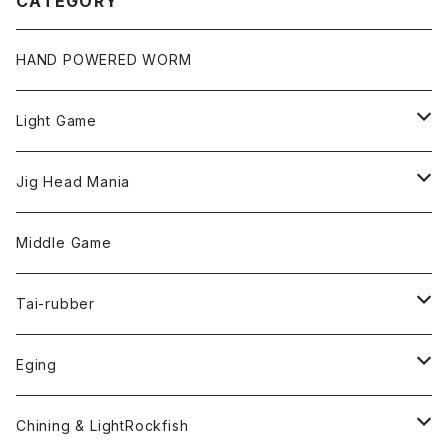
CATEGORY
HAND POWERED WORM
Light Game
LightGame Worm
Jig Head Mania
Bスネイクmicro
Snap
Phase-up
Middle Game
Fリトリーバー
ピカルヘッド
Handle Knob
LEVEL6
Tai-rubber
ボンビーワーム
YARIE
TWObyTWO
Eging
Pテイル
ツートンネクタイ
ECOGEAR
ACTIVE
Egi
Chining & LightRockfish