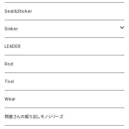
Bスネイクmini
Rig
Worm
Seal＆Sticker
Mテイル
KeeperLine
Sinker
漁港ワームLv.2
キーパーライン
LEADER
Bスネイクinch
U4シンカー
Rod
Bスネイク63
Tool
ロングB60
Wear
ロングカットマン4.2in
問屋さんの掘り出しモノシリーズ
Lvリーチ75