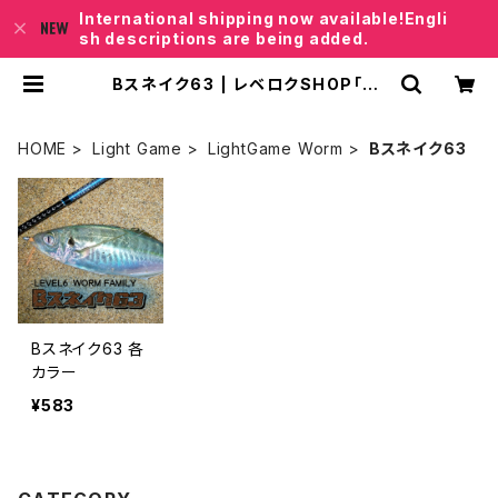
International shipping now available!Engli
sh descriptions are being added.
Bスネイク63 | レベロクSHOP「Ju
nkfish｣
HOME
Light Game
LightGame Worm
Bスネイク63
Bスネイク63 各
カラー
¥583