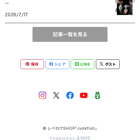
ERTEL
ー
2026/7/17
SeaSpirits
記事一覧を見る
ネオボンビー40
保存
シェア
LINE
ポスト
© レベロクSHOP「Junkfish｣
Powered by