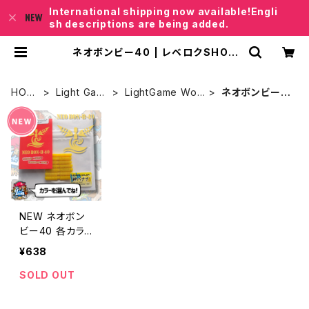
International shipping now available!Engli
sh descriptions are being added.
ネオボンビー40 | レベロクSHOP
「Junkfish｣
HOM
Light Gam
LightGame Wor
ネオボンビー4
E
e
m
0
NEW ネオボン
ビー40 各カラ
ー【レベロク】
¥638
SOLD OUT