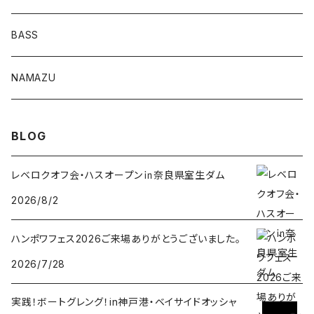
Lvリーチ75
BASS
Luckyワームシリーズ
NAMAZU
ディープスワイパー
DomiCraft
BLOG
KeeperLine
レベロクオフ会・ハスオープン㏌奈良県室生ダム
2026/8/2
FishLABO
ハンポワフェス2026ご来場ありがとうございました。
TAKEDA CRAFT
2026/7/28
ジャックナカムラ
実践！ボートグレング！in神戸港・ベイサイドオッシャ