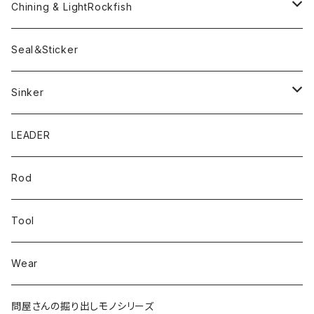
ツートンネクタイ
ECOGEAR
ACTIVE
Egi
Chining & LightRockfish
Bスネイクmini
Rig
Worm
Seal＆Sticker
Mテイル
KeeperLine
Sinker
漁港ワームLv.2
キーパーライン
LEADER
Bスネイクinch
U4シンカー
Rod
Bスネイク63
Tool
ロングB60
Wear
ロングカットマン4.2in
問屋さんの掘り出しモノシリーズ