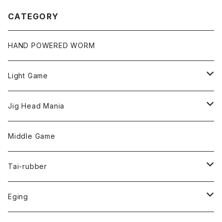
CATEGORY
HAND POWERED WORM
Light Game
LightGame Worm
Jig Head Mania
Bスネイクmicro
Snap
Phase-up
Middle Game
Fリトリーバー
ピカルヘッド
Handle Knob
LEVEL6
Tai-rubber
ボンビーワーム
YARIE
TWObyTWO
Eging
Pテイル