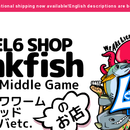
ational shipping now available!English descriptions are 