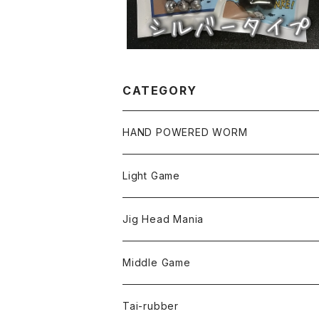
CATEGORY
HAND POWERED WORM
Light Game
LightGame Worm
Jig Head Mania
Bスネイクmicro
Snap
Phase-up
Middle Game
Fリトリーバー
ピカルヘッド
Handle Knob
LEVEL6
Tai-rubber