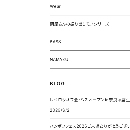
Wear
ロングカットマン4.2in
問屋さんの掘り出しモノシリーズ
Lvリーチ75
BASS
Luckyワームシリーズ
NAMAZU
ディープスワイパー
DomiCraft
BLOG
KeeperLine
レベロクオフ会・ハスオープン㏌奈良県室
2026/8/2
FishLABO
ハンポワフェス2026ご来場ありがとうござ
TAKEDA CRAFT