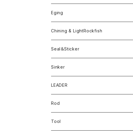
ボンビーワーム
YARIE
TWObyTWO
Eging
Pテイル
ツートンネクタイ
ECOGEAR
ACTIVE
Egi
Chining & LightRockfish
Bスネイクmini
Rig
Worm
Seal＆Sticker
Mテイル
KeeperLine
Sinker
漁港ワームLv.2
キーパーライン
LEADER
Bスネイクinch
U4シンカー
Rod
Bスネイク63
Tool
ロングB60