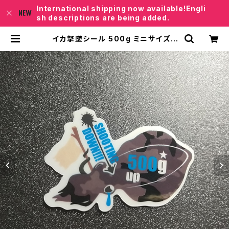
International shipping now available!Engli
sh descriptions are being added.
イカ撃墜シール 500g ミニサイズ |
レベロクSHOP「Junkfish｣