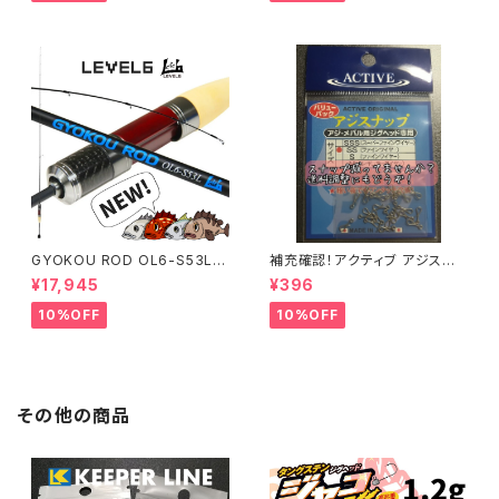
GYOKOU ROD OL6-S53L
補充確認！アクティブ アジスナッ
【おり釣具×レベロク】漁港ロッ
プ (22個入り) 各サイズ
¥17,945
¥396
ド
10%OFF
10%OFF
その他の商品