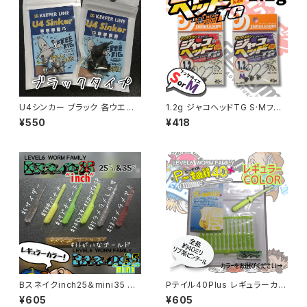
U4シンカー ブラック 各ウエイト
1.2g ジャコヘッドTG S·Mフッ
【キーパーライン】
ク 【ジャングルジム】
¥550
¥418
Bスネイクinch25＆mini35 レ
Pテイル40Plus レギュラーカラ
ギュラーカラー各色
ー各色
¥605
¥605