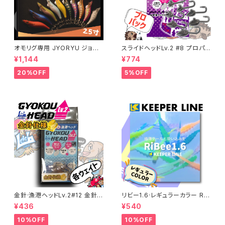
オモリグ専用 JYORYU ジョウ
スライドヘッドLv.2 #8 プロパッ
リュウ【CRONO】
ク 各ウエイト【JigHeadMani
¥1,144
¥774
a】
20%OFF
5%OFF
金針·漁港ヘッドLv.2#12 金針
リビー1.6·レギュラーカラー RiB
仕様 各サイズ
ee 【キーパーライン】
¥436
¥540
10%OFF
10%OFF