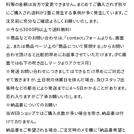
料等の金額は当方で変更できません。まとめてご購入されず別々
にご購入され送料が2重に発生する事例が多く発生しています。ご
注文前に充分なご確認よろしくお願いいたします。
※今なら3000円以上で送料無料！
※商品などのお問い合わせは、｢contact｣フォームよりも、画面
上、または商品ページ上の｢商品について質問する｣からお問い
合わせ頂けると比較的早めにお返事させていただけます。(PC画
面では右下の吹き出しマークよりアクセス可)
※発送·お問い合わせにつきましてはできるだけ早めにご対応さ
せて致きますが、土日祝の休業日を挟んだ場合、及びスタッフ出
張時などの都合により発送までに4～5日かかることがあります。
恐れ入りますがご了承お願いいたします。
※納品書についてのお願い
当WEBショップではご購入点数が多い場合を除き、納品書は付
けておりません。
納品書をご希望される場合、ご注文時のメモ欄に｢納品書希望と