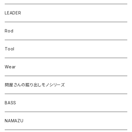
漁港ワームLv.2
キーパーライン
LEADER
Bスネイクinch
U4シンカー
Rod
Bスネイク63
Tool
ロングB60
Wear
ロングカットマン4.2in
問屋さんの掘り出しモノシリーズ
Lvリーチ75
BASS
Luckyワームシリーズ
NAMAZU
ディープスワイパー