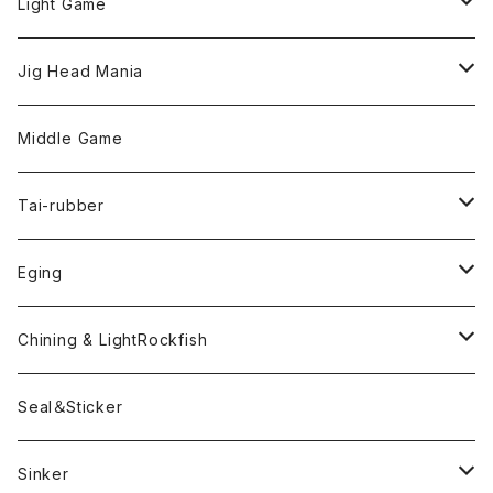
Light Game
LightGame Worm
Jig Head Mania
Bスネイクmicro
Snap
Phase-up
Middle Game
Fリトリーバー
ピカルヘッド
Handle Knob
LEVEL6
Tai-rubber
ボンビーワーム
YARIE
TWObyTWO
Eging
Pテイル
ツートンネクタイ
ECOGEAR
ACTIVE
Egi
Chining & LightRockfish
Bスネイクmini
Rig
Worm
Seal＆Sticker
Mテイル
KeeperLine
Sinker