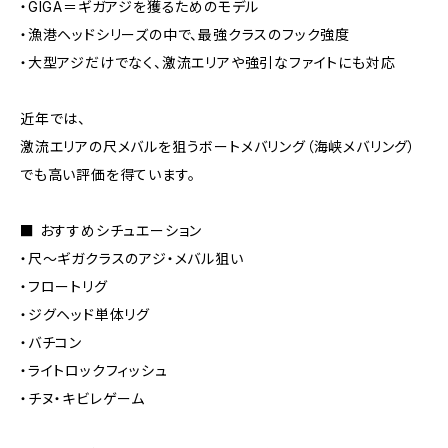
・GIGA＝ギガアジを獲るためのモデル
・漁港ヘッドシリーズの中で、最強クラスのフック強度
・大型アジだけでなく、激流エリアや強引なファイトにも対応
近年では、
激流エリアの尺メバルを狙うボートメバリング（海峡メバリング）
でも高い評価を得ています。
■ おすすめシチュエーション
・尺〜ギガクラスのアジ・メバル狙い
・フロートリグ
・ジグヘッド単体リグ
・バチコン
・ライトロックフィッシュ
・チヌ・キビレゲーム