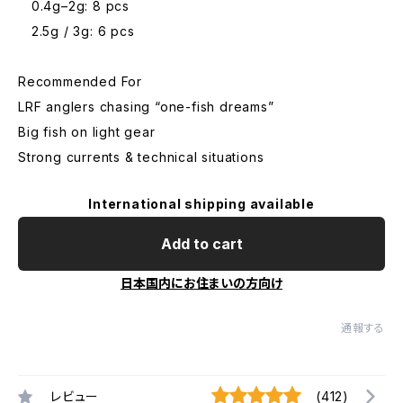
0.4g–2g: 8 pcs
2.5g / 3g: 6 pcs
Recommended For
LRF anglers chasing “one-fish dreams”
Big fish on light gear
Strong currents & technical situations
International shipping available
Add to cart
日本国内にお住まいの方向け
通報する
レビュー
(412)