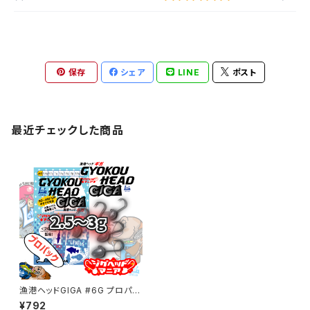
保存
シェア
LINE
ポスト
最近チェックした商品
漁港ヘッドGIGA #6G プロパッ
ク 2.5～3g【JigHead Mania】
¥792