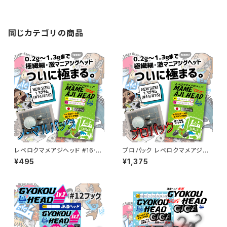
同じカテゴリの商品
レベロクマメアジヘッド #16·#1
プロパック レベロクマメアジヘ
4ノーマルパック【JigHead Ma
ッド #16·#14【JigHead Mani
¥495
¥1,375
nia】 各サイズ
a】 各サイズ