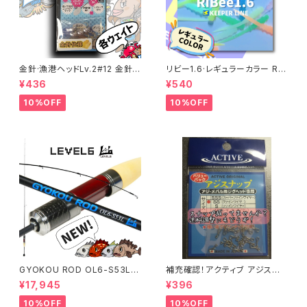
金針·漁港ヘッドLv.2#12 金針
リビー1.6·レギュラーカラー RiB
仕様 各サイズ
ee 【キーパーライン】
¥436
¥540
10%OFF
10%OFF
GYOKOU ROD OL6-S53L
補充確認！アクティブ アジスナッ
【おり釣具×レベロク】漁港ロッ
プ (22個入り) 各サイズ
¥17,945
¥396
ド
10%OFF
10%OFF