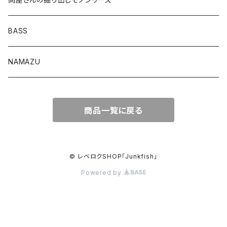
Lvリーチ75
BASS
Luckyワームシリーズ
NAMAZU
ディープスワイパー
DomiCraft
商品一覧に戻る
KeeperLine
FishLABO
© レベロクSHOP「Junkfish｣
Powered by
TAKEDA CRAFT
ジャックナカムラ