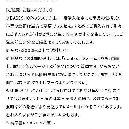
⋯⋯⋯⋯⋯⋯⋯⋯⋯⋯⋯⋯
【ご注意･お読みください】
※BASESHOPのシステム上、一度購入確定した商品の価格、送
料等の金額は当方で変更できません。まとめてご購入されず別々
にご購入され送料が2重に発生する事例が多く発生しています。ご
注文前に充分なご確認よろしくお願いいたします。
※今なら3000円以上で送料無料！
※商品などのお問い合わせは、｢contact｣フォームよりも、画面
上、または商品ページ上の｢商品について質問する｣からお問い
合わせ頂けると比較的早めにお返事させていただけます。(PC画
面では右下の吹き出しマークよりアクセス可)
※発送·お問い合わせにつきましてはできるだけ早めにご対応さ
せて致きますが、土日祝の休業日を挟んだ場合、及びスタッフ出
張時などの都合により発送までに4～5日かかることがあります。
恐れ入りますがご了承お願いいたします。
※納品書についてのお願い