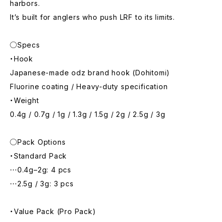
harbors.
It’s built for anglers who push LRF to its limits.
◯Specs
・Hook
Japanese-made odz brand hook (Dohitomi)
Fluorine coating / Heavy-duty specification
・Weight
0.4g / 0.7g / 1g / 1.3g / 1.5g / 2g / 2.5g / 3g
◯Pack Options
・Standard Pack
⋯0.4g–2g: 4 pcs
⋯2.5g / 3g: 3 pcs
・Value Pack (Pro Pack)