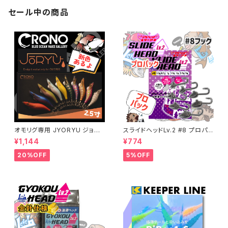
セール中の商品
オモリグ専用 JYORYU ジョウ
スライドヘッドLv.2 #8 プロパッ
リュウ【CRONO】
ク 各ウエイト【JigHeadMani
¥1,144
¥774
a】
20%OFF
5%OFF