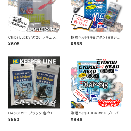
Chibi Lucky"A"26 レギュラー
極短ヘッド(キョクタン) #8ショ
カラー各色
ート プロパック 各ウエイト【Jig
¥605
¥858
HeadMania】
U4シンカー ブラック 各ウエイト
漁港ヘッドGIGA #6G プロパッ
【キーパーライン】
ク 0.4～2g【JigHead Mani
¥550
¥946
a】