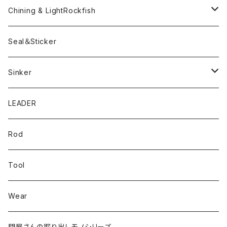
Pテイル
ツートンネクタイ
ECOGEAR
ACTIVE
Egi
Chining & LightRockfish
Bスネイクmini
Rig
Worm
Seal＆Sticker
Mテイル
KeeperLine
Sinker
漁港ワームLv.2
キーパーライン
LEADER
Bスネイクinch
U4シンカー
Rod
Bスネイク63
Tool
ロングB60
Wear
ロングカットマン4.2in
問屋さんの掘り出しモノシリーズ