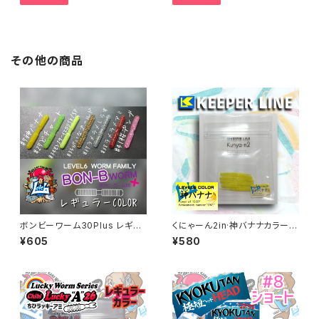
その他の商品
ボンビーワーム30Plus レギュ
くにゃーん2in·神バナナカラー K
ラーカラー各色
unya-n2 【キーパーライン】
¥605
¥580