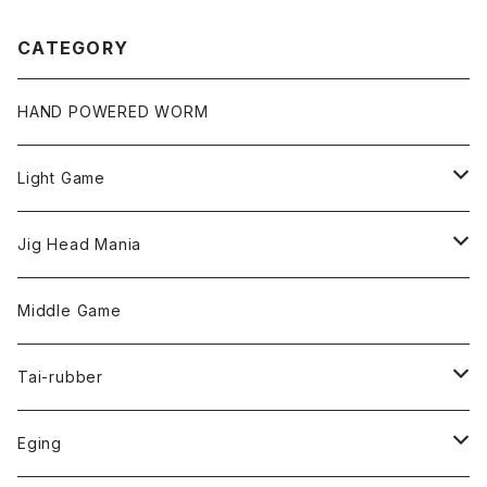
CATEGORY
HAND POWERED WORM
Light Game
LightGame Worm
Jig Head Mania
Bスネイクmicro
Snap
Phase-up
Middle Game
Fリトリーバー
ピカルヘッド
Handle Knob
LEVEL6
Tai-rubber
ボンビーワーム
YARIE
TWObyTWO
Eging