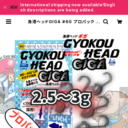
International shipping now available!Engli
sh descriptions are being added.
漁港ヘッドGIGA #6G プロパック 2.
5～3g【JigHead Mania】 | レベロ
クSHOP「Junkfish｣