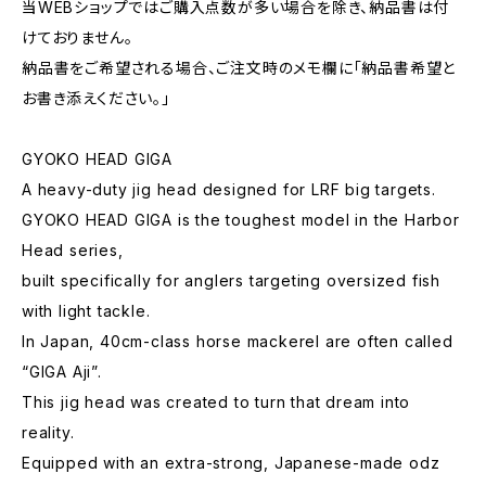
当WEBショップではご購入点数が多い場合を除き、納品書は付
けておりません。
納品書をご希望される場合、ご注文時のメモ欄に｢納品書希望と
お書き添えください。」
GYOKO HEAD GIGA
A heavy-duty jig head designed for LRF big targets.
GYOKO HEAD GIGA is the toughest model in the Harbor
Head series,
built specifically for anglers targeting oversized fish
with light tackle.
In Japan, 40cm-class horse mackerel are often called
“GIGA Aji”.
This jig head was created to turn that dream into
reality.
Equipped with an extra-strong, Japanese-made odz