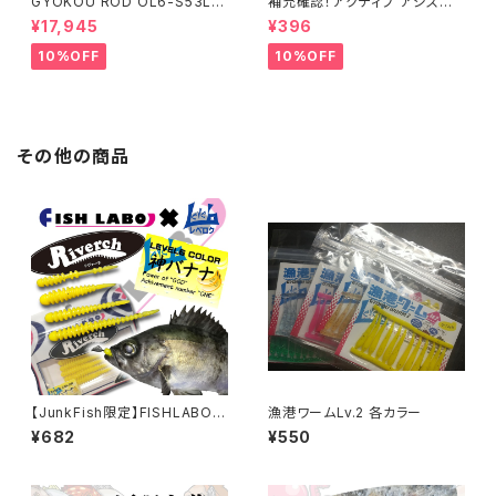
GYOKOU ROD OL6-S53L
補充確認！アクティブ アジスナッ
【おり釣具×レベロク】漁港ロッ
プ (22個入り) 各サイズ
¥17,945
¥396
ド
10%OFF
10%OFF
その他の商品
【JunkFish限定】FISHLABO×
漁港ワームLv.2 各カラー
レベロクコラボ「神バナナ」
¥682
¥550