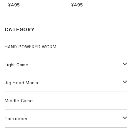
4ノーマルパック【JigHead Ma
パック0.4～2g【JigHead Man
¥495
¥495
nia】 各サイズ
ia】
CATEGORY
HAND POWERED WORM
Light Game
LightGame Worm
Jig Head Mania
Bスネイクmicro
Snap
Phase-up
Middle Game
Fリトリーバー
ピカルヘッド
Handle Knob
LEVEL6
Tai-rubber