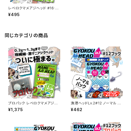
レベロクマメアジヘッド #16·#1
4ノーマルパック【JigHead Ma
¥495
nia】 各サイズ
同じカテゴリの商品
プロパック レベロクマメアジヘ
漁港ヘッドLv.2#12 ノーマル 各
ッド #16·#14【JigHead Mani
サイズ【JigheadMania】
¥1,375
¥462
a】 各サイズ