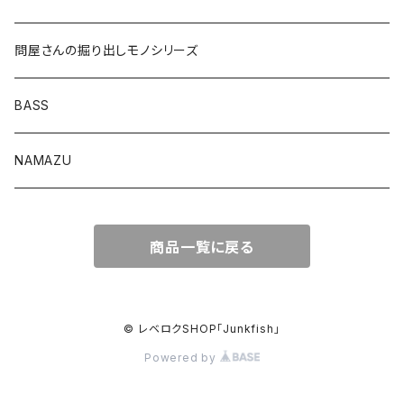
ロングカットマン4.2in
問屋さんの掘り出しモノシリーズ
Lvリーチ75
BASS
Luckyワームシリーズ
NAMAZU
ディープスワイパー
DomiCraft
商品一覧に戻る
KeeperLine
FishLABO
© レベロクSHOP「Junkfish｣
Powered by
TAKEDA CRAFT