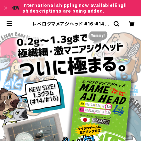
International shipping now available!Engli
sh descriptions are being added.
レベロクマメアジヘッド #16·#14ノ
ーマルパック【JigHead Mania】 各
サイズ | レベロクSHOP「Junkfis
h｣