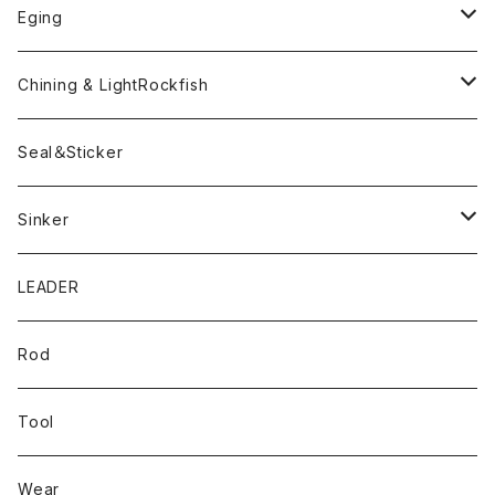
ボンビーワーム
YARIE
TWObyTWO
Eging
Pテイル
ツートンネクタイ
ECOGEAR
ACTIVE
Egi
Chining & LightRockfish
Bスネイクmini
Rig
Worm
Seal＆Sticker
Mテイル
KeeperLine
Sinker
漁港ワームLv.2
キーパーライン
LEADER
Bスネイクinch
U4シンカー
Rod
Bスネイク63
Tool
ロングB60
Wear