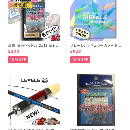
金針·漁港ヘッドLv.2#12 金針
リビー1.6·レギュラーカラー RiB
仕様 各サイズ
ee 【キーパーライン】
¥436
¥540
10%OFF
10%OFF