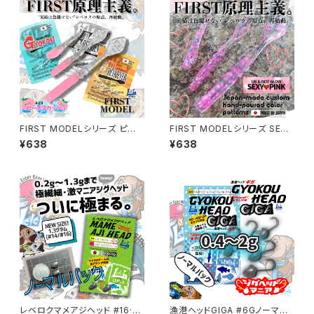
FIRST MODELシリーズ ピー
FIRST MODELシリーズ SEXY
チスカッシュカラー 各種【レベロ
PINKカラー 各種【レベロク】
¥638
¥638
ク】
レベロクマメアジヘッド #16·#1
漁港ヘッドGIGA #6Gノーマル