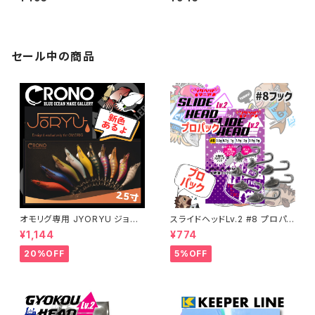
ia】
a】
セール中の商品
オモリグ専用 JYORYU ジョウ
スライドヘッドLv.2 #8 プロパッ
リュウ【CRONO】
ク 各ウエイト【JigHeadMani
¥1,144
¥774
a】
20%OFF
5%OFF