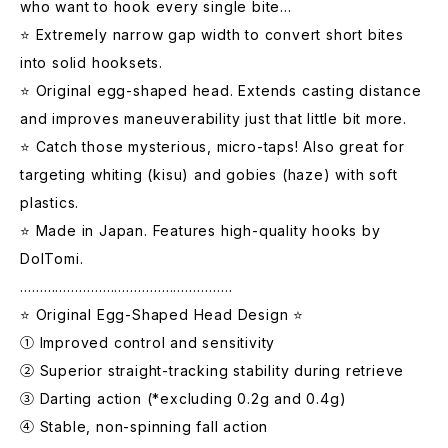
who want to hook every single bite…
⭐️ Extremely narrow gap width to convert short bites
into solid hooksets.
⭐️ Original egg-shaped head. Extends casting distance
and improves maneuverability just that little bit more.
⭐️ Catch those mysterious, micro-taps! Also great for
targeting whiting (kisu) and gobies (haze) with soft
plastics.
⭐️ Made in Japan. Features high-quality hooks by
DoITomi.
………………………………………………
​⭐️ Original Egg-Shaped Head Design ⭐️
① Improved control and sensitivity
② Superior straight-tracking stability during retrieve
③ Darting action (*excluding 0.2g and 0.4g)
④ Stable, non-spinning fall action