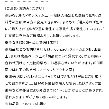
⋯⋯⋯⋯⋯⋯⋯⋯⋯⋯⋯⋯
【ご注意･お読みください】
※BASESHOPのシステム上、一度購入確定した商品の価格、送
料等の金額は当方で変更できません。まとめてご購入されず別々
にご購入され送料が2重に発生する事例が多く発生しています。ご
注文前に充分なご確認よろしくお願いいたします。
※今なら3000円以上で送料無料！
※商品などのお問い合わせは、｢contact｣フォームよりも、画面
上、または商品ページ上の｢商品について質問する｣からお問い
合わせ頂けると比較的早めにお返事させていただけます。(PC画
面では右下の吹き出しマークよりアクセス可)
※発送·お問い合わせにつきましてはできるだけ早めにご対応さ
せて致きますが、土日祝の休業日を挟んだ場合、及びスタッフ出
張時などの都合により発送までに4～5日かかることがあります。
恐れ入りますがご了承お願いいたします。
※納品書についてのお願い