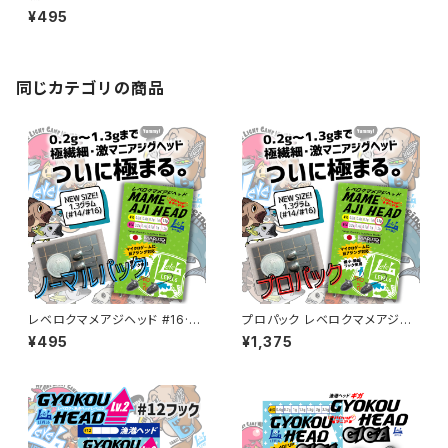
パック0.4～2g【JigHead Man
¥495
ia】
同じカテゴリの商品
レベロクマメアジヘッド #16·#1
プロパック レベロクマメアジヘ
4ノーマルパック【JigHead Ma
ッド #16·#14【JigHead Mani
¥495
¥1,375
nia】 各サイズ
a】 各サイズ