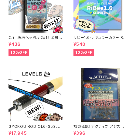
金針·漁港ヘッドLv.2#12 金針
リビー1.6·レギュラーカラー RiB
仕様 各サイズ
ee 【キーパーライン】
¥436
¥540
10%OFF
10%OFF
GYOKOU ROD OL6-S53L
補充確認！アクティブ アジスナッ
【おり釣具×レベロク】漁港ロッ
プ (22個入り) 各サイズ
¥17,945
¥396
ド