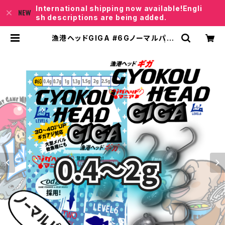
International shipping now available!Engli
sh descriptions are being added.
漁港ヘッドGIGA #6Gノーマルパッ
ク0.4～2g【JigHead Mania】 | レ
ベロクSHOP「Junkfish｣