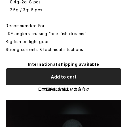
0.4g–2g: 8 pcs
2.5g / 3g: 6 pcs
Recommended For
LRF anglers chasing “one-fish dreams”
Big fish on light gear
Strong currents & technical situations
International shipping available
Add to cart
日本国内にお住まいの方向け