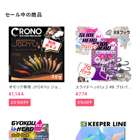
セール中の商品
オモリグ専用 JYORYU ジョウ
スライドヘッドLv.2 #8 プロパッ
リュウ【CRONO】
ク 各ウエイト【JigHeadMani
¥1,144
¥774
a】
20%OFF
5%OFF