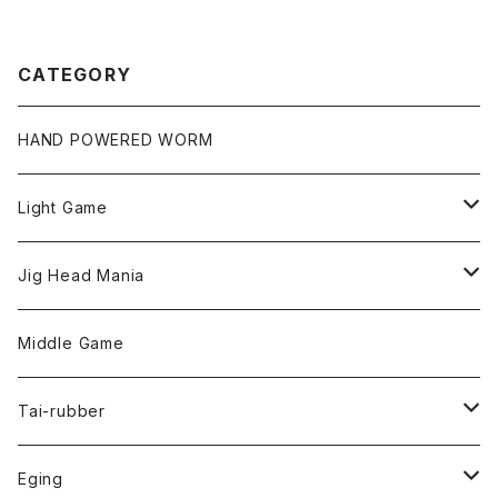
CATEGORY
HAND POWERED WORM
Light Game
LightGame Worm
Jig Head Mania
Bスネイクmicro
Snap
Phase-up
Middle Game
Fリトリーバー
ピカルヘッド
Handle Knob
LEVEL6
Tai-rubber
ボンビーワーム
YARIE
TWObyTWO
Eging