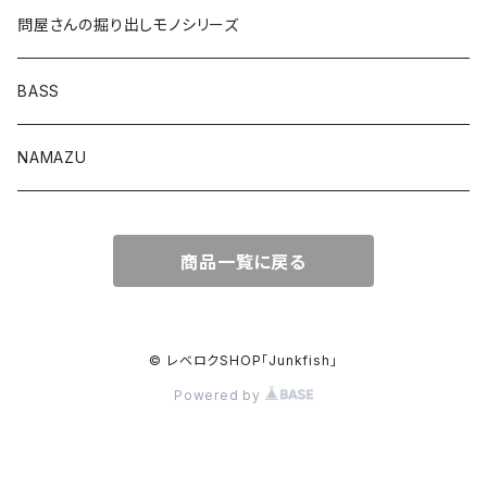
問屋さんの掘り出しモノシリーズ
Lvリーチ75
BASS
Luckyワームシリーズ
NAMAZU
ディープスワイパー
DomiCraft
商品一覧に戻る
KeeperLine
FishLABO
© レベロクSHOP「Junkfish｣
Powered by
TAKEDA CRAFT
ジャックナカムラ