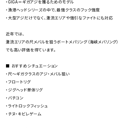
・GIGA＝ギガアジを獲るためのモデル
・漁港ヘッドシリーズの中で、最強クラスのフック強度
・大型アジだけでなく、激流エリアや強引なファイトにも対応
近年では、
激流エリアの尺メバルを狙うボートメバリング（海峡メバリング）
でも高い評価を得ています。
■ おすすめシチュエーション
・尺〜ギガクラスのアジ・メバル狙い
・フロートリグ
・ジグヘッド単体リグ
・バチコン
・ライトロックフィッシュ
・チヌ・キビレゲーム