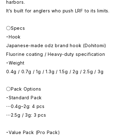
harbors.
It’s built for anglers who push LRF to its limits.
◯Specs
・Hook
Japanese-made odz brand hook (Dohitomi)
Fluorine coating / Heavy-duty specification
・Weight
0.4g / 0.7g / 1g / 1.3g / 1.5g / 2g / 2.5g / 3g
◯Pack Options
・Standard Pack
⋯0.4g–2g: 4 pcs
⋯2.5g / 3g: 3 pcs
・Value Pack (Pro Pack)