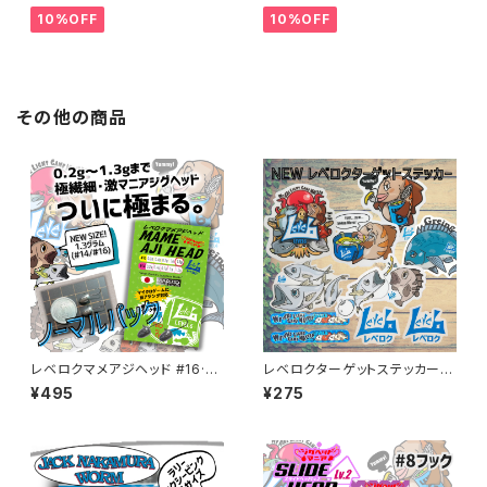
10%OFF
10%OFF
その他の商品
レベロクマメアジヘッド #16·#1
レベロクターゲットステッカー
4ノーマルパック【JigHead Ma
各デザイン
¥495
¥275
nia】 各サイズ