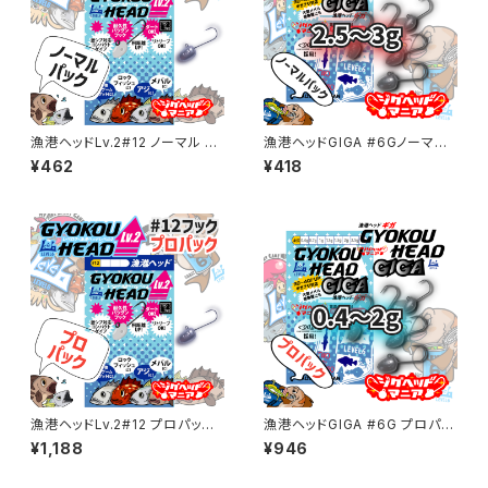
漁港ヘッドLv.2#12 ノーマル 各
漁港ヘッドGIGA #6Gノーマル
サイズ【JigheadMania】
パック 2.5～3g【JigHead Ma
¥462
¥418
nia】
漁港ヘッドLv.2#12 プロパック
漁港ヘッドGIGA #6G プロパッ
各サイズ【JigheadMania】
ク 0.4～2g【JigHead Mani
¥1,188
¥946
a】