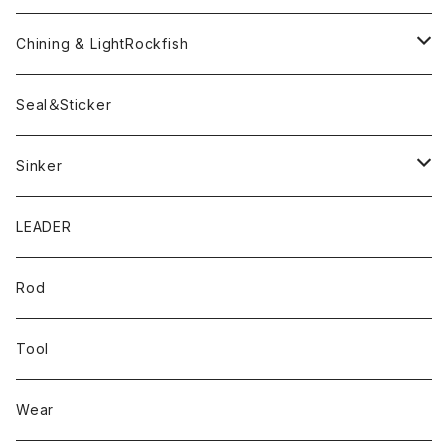
Pテイル
ツートンネクタイ
ECOGEAR
ACTIVE
Egi
Chining & LightRockfish
Bスネイクmini
Rig
Worm
Seal＆Sticker
Mテイル
KeeperLine
Sinker
漁港ワームLv.2
キーパーライン
LEADER
Bスネイクinch
U4シンカー
Rod
Bスネイク63
Tool
ロングB60
Wear
ロングカットマン4.2in