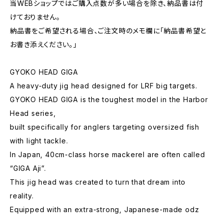
当WEBショップではご購入点数が多い場合を除き、納品書は付
けておりません。
納品書をご希望される場合、ご注文時のメモ欄に｢納品書希望と
お書き添えください。」
GYOKO HEAD GIGA
A heavy-duty jig head designed for LRF big targets.
GYOKO HEAD GIGA is the toughest model in the Harbor
Head series,
built specifically for anglers targeting oversized fish
with light tackle.
In Japan, 40cm-class horse mackerel are often called
“GIGA Aji”.
This jig head was created to turn that dream into
reality.
Equipped with an extra-strong, Japanese-made odz