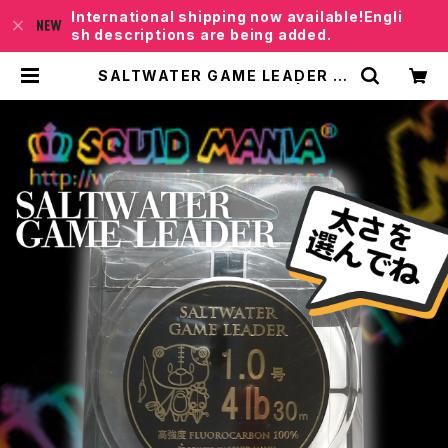
International shipping now available!Engli
sh descriptions are being added.
SALTWATER GAME LEADER 0.
8～1.5号【SQUIDMANIA】 | レベロ
クSHOP「Junkfish｣