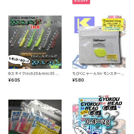
5%OFF
Bスネイクinch25＆mini35 レ
ちびくにゃーん1in·モンスターイ
ギュラーカラー各色
エローカラー ChibiKunya-n1
¥605
¥580
【キーパーライン】