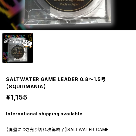
1
/1
SALTWATER GAME LEADER 0.8～1.5号
【SQUIDMANIA】
¥1,155
International shipping available
【廃盤につき売り切れ次第終了】SALTWATER GAME