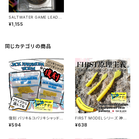
SALTWATER GAME LEADER
0.8～1.5号【SQUIDMANIA】
¥1,155
同じカテゴリの商品
復刻 バリキ＆コバリキシャッド
FIRST MODELシリーズ 神バ
神バナナカラー【ジャックナカム
ナナカラー 各種【レベロク】
¥594
¥638
ラ】