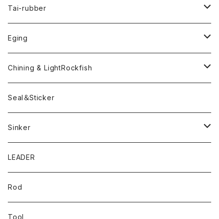
Fリトリーバー
ピカルヘッド
Handle Knob
LEVEL6
Tai-rubber
ボンビーワーム
YARIE
TWObyTWO
Eging
Pテイル
ツートンネクタイ
ECOGEAR
ACTIVE
Egi
Chining & LightRockfish
Bスネイクmini
Rig
Worm
Seal＆Sticker
Mテイル
KeeperLine
Sinker
漁港ワームLv.2
キーパーライン
LEADER
Bスネイクinch
U4シンカー
Rod
Bスネイク63
Tool