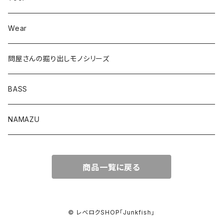
ロングB60
Wear
ロングカットマン4.2in
問屋さんの掘り出しモノシリーズ
Lvリーチ75
BASS
Luckyワームシリーズ
NAMAZU
ディープスワイパー
DomiCraft
商品一覧に戻る
KeeperLine
FishLABO
© レベロクSHOP「Junkfish｣