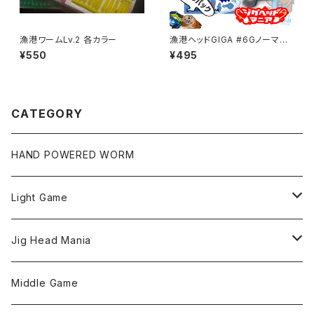
漁港ワームLv.2 各カラー
漁港ヘッドGIGA #6Gノーマル
パック0.4～2g【JigHead Man
¥550
¥495
ia】
CATEGORY
HAND POWERED WORM
Light Game
LightGame Worm
Jig Head Mania
Bスネイクmicro
Snap
Phase-up
Middle Game