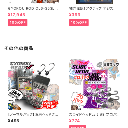
GYOKOU ROD OL6-S53L
補充確認！アクティブ アジスナッ
【おり釣具×レベロク】漁港ロッ
プ (22個入り) 各サイズ
¥17,945
¥396
ド
10%OFF
10%OFF
その他の商品
【ノーマルパック】漁港ヘッドクロ
スライドヘッドLv.2 #8 プロパッ
スS(#10)·M(#8) 各ウエイト
ク 各ウエイト【JigHeadMani
¥495
¥774
a】