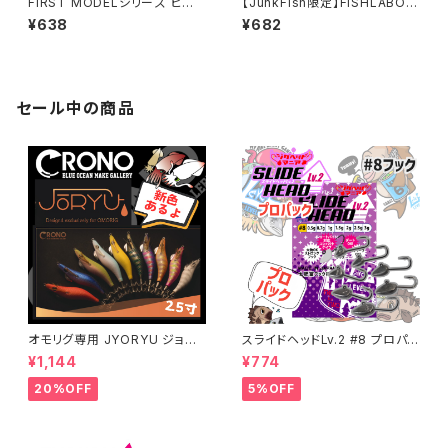
FIRST MODELシリーズ ピー
【JunkFish限定】FISHLABO×
チスカッシュカラー 各種【レベロ
レベロクコラボ「神バナナ」
¥638
¥682
ク】
セール中の商品
オモリグ専用 JYORYU ジョウ
スライドヘッドLv.2 #8 プロパッ
リュウ【CRONO】
ク 各ウエイト【JigHeadMani
¥1,144
¥774
a】
20%OFF
5%OFF