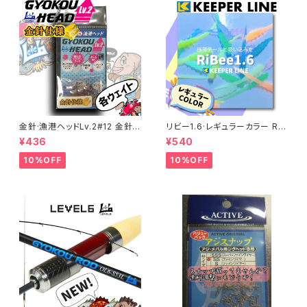
金針·漁港ヘッドLv.2#12 金針
リビー1.6·レギュラーカラー RiB
仕様 各サイズ
ee 【キーパーライン】
¥436
¥540
10%OFF
10%OFF