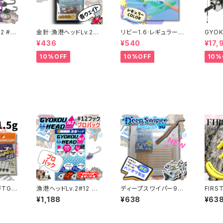
2 #8
金針·漁港ヘッドLv.2#1
リビー1.6·レギュラーカ
GYOK
エイト
2 金針仕様 各サイズ
ラー RiBee 【キーパー
S53
¥436
¥540
¥17,
a】
ライン】
ロク】
10%OFF
10%OFF
10%
ドTG S
漁港ヘッドLv.2#12 プ
ディープスワイパー90
FIRS
ングルジ
ロパック 各サイズ【Jig
レギュラーカラー各色
ズ 神バナナカラー 各種
¥1,188
¥638
¥63
headMania】
【レベ