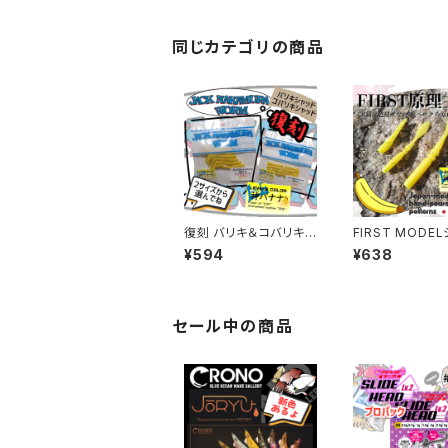
同じカテゴリの商品
復刻 バリキ＆コバリキシ
FIRST MODE
ャッド 神バナナカラー
ズ 神バナナカラー 各種
¥594
¥638
【ジャックナカムラ】
【レベロク】
セール中の商品