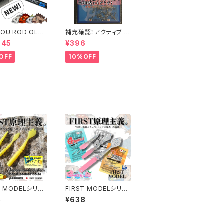
OU ROD OL6-
補充確認！アクティブ ア
L【おり釣具×レベ
ジスナップ (22個入り)
945
¥396
漁港ロッド
各サイズ
OFF
10%OFF
T MODELシリー
FIRST MODELシリー
ズ ピーチスカッシュカラ
8
¥638
ロク】
ー 各種【レベロク】