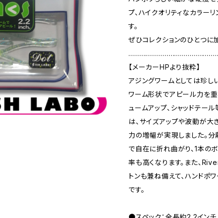
プ、ハイクオリティなカラー
す。
ぜひコレクションのひとつに
………………………………………
【メーカーHPより抜粋】
アジングワームとしては珍し
ワーム形状でアピール力を重
ュームアップ、シャッドテー
は、サイズアップや波動が大
力の増幅が実現しました。分
で自在に折れ曲がり、1本の
率も高くなります。また、Ri
トンも兼ね備えて、ハンドポ
です。
●スペック：全長約2.2インチ