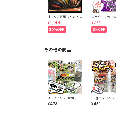
オモリグ専用 JYORYU
スライドヘッドLv.
ジョウリュウ【CRONO】
プロパック 各ウ
¥1,144
¥774
【JigHeadMani
20%OFF
5%OFF
その他の商品
スライドヘッド跳飛(ハ
1.5g ジャコヘッ
ネトビ) #1フック 各ウエ
·Mフック 【ジャ
¥473
¥451
イト【JigHeadMania】
ム】