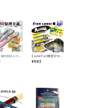
T MODELシリー
【JunkFish限定】FISH
LABO×レベロクコラボ
8
¥682
各種【レベロク】
「神バナナ」