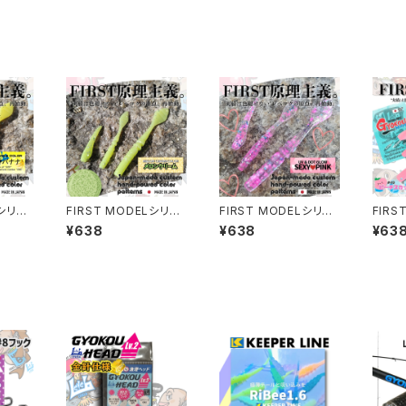
Lシリー
FIRST MODELシリー
FIRST MODELシリー
FIRS
ズ メロンクリームカラ
ズ SEXYPINKカラー
ズ ピーチスカッシュカラ
¥638
¥638
¥63
ー 各種【レベロク】
各種【レベロク】
ー 