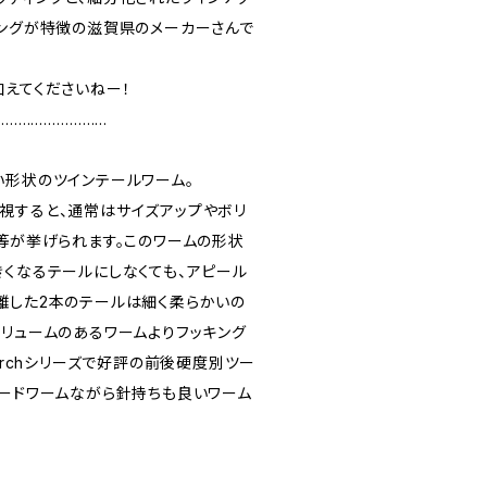
リングが特徴の滋賀県のメーカーさんで
加えてくださいねー！
………………………
い形状のツインテールワーム。
視すると、通常はサイズアップやボリ
ル等が挙げられます。このワームの形状
きくなるテールにしなくても、アピール
離した2本のテールは細く柔らかいの
ボリュームのあるワームよりフッキング
verchシリーズで好評の前後硬度別ツー
ワードワームながら針持ちも良いワーム