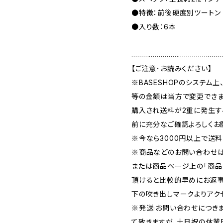
●特徴：前後硬度別ツートン
●入り数：6本
………………………………………
【ご注意･お読みください】
※BASESHOPのシステム
等の金額は当方で変更できま
購入され送料が2重に発生す
前に充分なご確認よろしくお
※今なら3000円以上で送料
※商品などのお問い合わせは、｢
または商品ページ上の｢商品
頂けると比較的早めにお返事
下の吹き出しマークよりアク
※発送·お問い合わせにつき
て致きますが、土日祝の休業