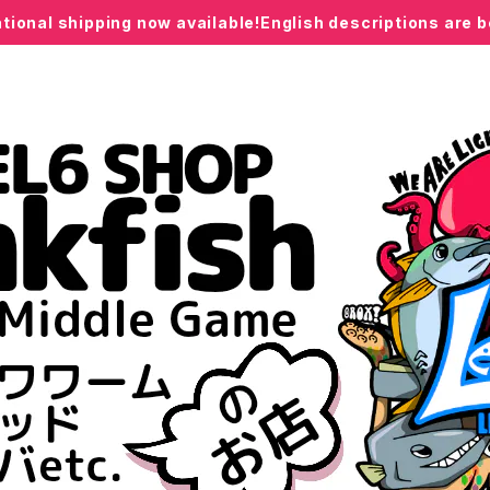
ational shipping now available!English descriptions are 