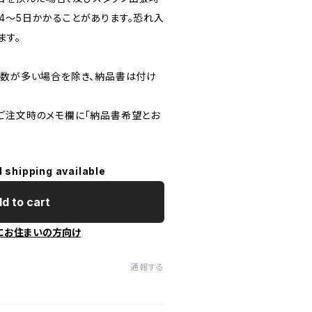
4～5日かかることがあります。恐れ入
ます。
点数が多い場合を除き、納品書は付け
ご注文時のメモ欄に｢納品書希望とお
l shipping available
d to cart
にお住まいの方向け
通報する