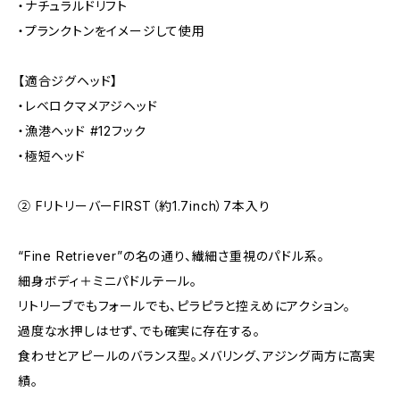
・ナチュラルドリフト
・プランクトンをイメージして使用
【適合ジグヘッド】
・レベロクマメアジヘッド
・漁港ヘッド #12フック
・極短ヘッド
② FリトリーバーFIRST（約1.7inch）7本入り
“Fine Retriever”の名の通り、繊細さ重視のパドル系。
細身ボディ＋ミニパドルテール。
リトリーブでもフォールでも、ピラピラと控えめにアクション。
過度な水押しはせず、でも確実に存在する。
食わせとアピールのバランス型。メバリング、アジング両方に高実
績。