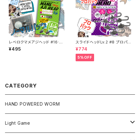
レベロクマメアジヘッド #16·#1
スライドヘッドLv.2 #8 プロパッ
4ノーマルパック【JigHead Ma
ク 各ウエイト【JigHeadMani
¥495
¥774
nia】 各サイズ
a】
5%OFF
CATEGORY
HAND POWERED WORM
Light Game