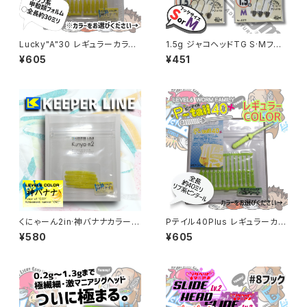
Lucky"A"30 レギュラーカラー
1.5g ジャコヘッドTG S·Mフッ
各色
ク 【ジャングルジム】
¥605
¥451
くにゃーん2in·神バナナカラー K
Pテイル40Plus レギュラーカラ
unya-n2 【キーパーライン】
ー各色
¥580
¥605