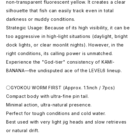
non-transparent fluorescent yellow. It creates a clear
silhouette that fish can easily track even in total
darkness or muddy conditions.
​Strategic Usage: Because of its high visibility, it can be
too aggressive in high-light situations (daylight, bright
dock lights, or clear moonlit nights). However, in the
right conditions, its calling power is unmatched.
​Experience the "God-tier" consistency of KAMI-
BANANA—the undisputed ace of the LEVEL6 lineup.
◯GYOKOU WORM FIRST (Approx. 1.1inch / 7pcs)
Compact body with ultra-fine pin tail.
Minimal action, ultra-natural presence.
Perfect for tough conditions and cold water.
Best used with very light jig heads and slow retrieves
or natural drift.