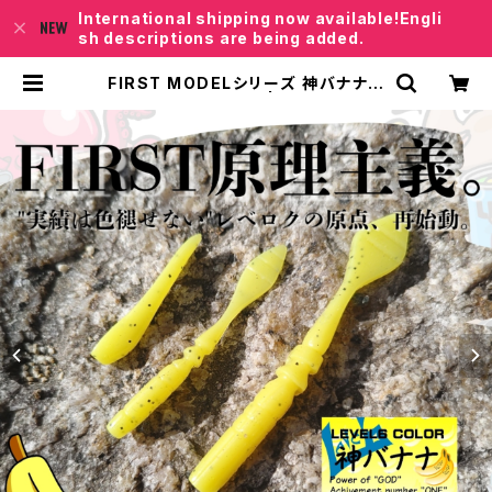
International shipping now available!Engli
sh descriptions are being added.
FIRST MODELシリーズ 神バナナカ
ラー 各種【レベロク】 | レベロクSHO
P「Junkfish｣