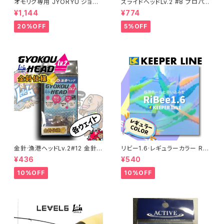
オモリグ専用 JYORYU ジョウ
スライドヘッドLv.2 #8 プロパッ
リュウ【CRONO】
ク 各ウエイト【JigHeadMani
¥1,144
¥774
a】
20%OFF
5%OFF
金針·漁港ヘッドLv.2#12 金針
リビー1.6·レギュラーカラー RiB
仕様 各サイズ
ee 【キーパーライン】
¥436
¥540
10%OFF
10%OFF