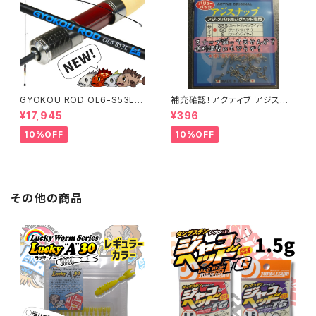
GYOKOU ROD OL6-S53L
補充確認！アクティブ アジスナッ
【おり釣具×レベロク】漁港ロッ
プ (22個入り) 各サイズ
¥17,945
¥396
ド
10%OFF
10%OFF
その他の商品