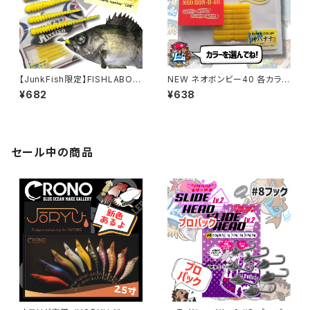
【JunkFish限定】FISHLABO×
NEW ネオボンビー40 各カラー
レベロクコラボ「神バナナ」
【レベロク】
¥682
¥638
セール中の商品