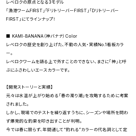
レベロクの原点となる3モデル
「漁港ワームFIRST」「FリトリーバーFIRST」「Dリトリーバー
FIRST」にてラインナップ！
​■ KAMI-BANANA（神バナナ）Color
​レベロクの歴史を創り上げた、不動の人気・実績No.1看板カラ
ー。
​レベロクワームを語る上で外すことのできない、まさに「神」と呼
ぶにふさわしいエースカラーです。
​【開発ストーリーと実績】
​元々は水温が上がり始める「春の濁り潮」を攻略するために考案
されました。
しかし、現場でのテストを繰り返すうちに、シーズンや場所を問わ
ず爆発的な釣果を叩き出すことが判明。
今では春に限らず、年間通して“釣れる”カラーの代名詞として定