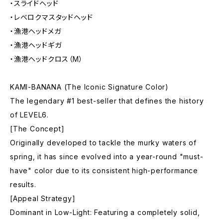
・スライドヘッド
・レベロクマスタッドヘッド
・漁港ヘッドメガ
・漁港ヘッドギガ
・漁港ヘッドクロス（M）
​KAMI-BANANA (The Iconic Signature Color)
​The legendary #1 best-seller that defines the history
of LEVEL6.
​[The Concept]
Originally developed to tackle the murky waters of
spring, it has since evolved into a year-round "must-
have" color due to its consistent high-performance
results.
​[Appeal Strategy]
​Dominant in Low-Light: Featuring a completely solid,