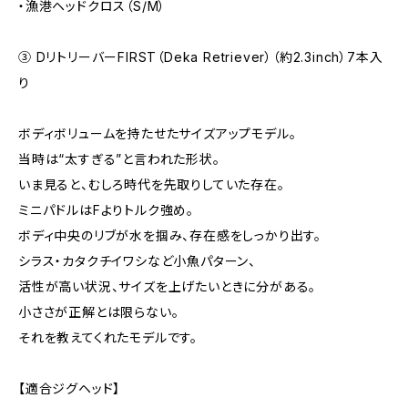
・漁港ヘッドクロス（S/M）
③ DリトリーバーFIRST（Deka Retriever）（約2.3inch）7本入
り
ボディボリュームを持たせたサイズアップモデル。
当時は“太すぎる”と言われた形状。
いま見ると、むしろ時代を先取りしていた存在。
ミニパドルはFよりトルク強め。
ボディ中央のリブが水を掴み、存在感をしっかり出す。
シラス・カタクチイワシなど小魚パターン、
活性が高い状況、サイズを上げたいときに分がある。
小ささが正解とは限らない。
それを教えてくれたモデルです。
【適合ジグヘッド】