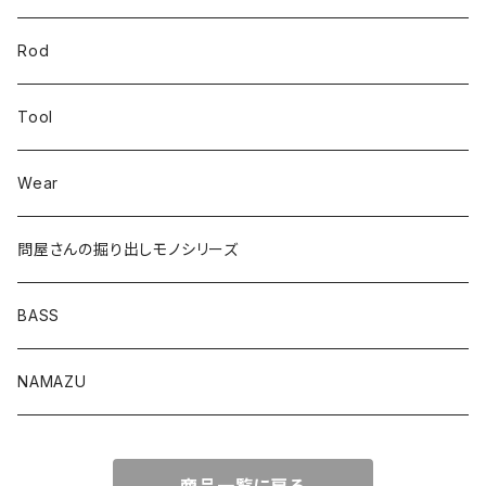
Bスネイクinch
U4シンカー
Rod
Bスネイク63
Tool
ロングB60
Wear
ロングカットマン4.2in
問屋さんの掘り出しモノシリーズ
Lvリーチ75
BASS
Luckyワームシリーズ
NAMAZU
ディープスワイパー
DomiCraft