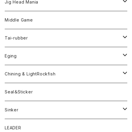
LightGame Worm
Jig Head Mania
Bスネイクmicro
Snap
Phase-up
Middle Game
Fリトリーバー
ピカルヘッド
Handle Knob
LEVEL6
Tai-rubber
ボンビーワーム
YARIE
TWObyTWO
Eging
Pテイル
ツートンネクタイ
ECOGEAR
ACTIVE
Egi
Chining & LightRockfish
Bスネイクmini
Rig
Worm
Seal＆Sticker
Mテイル
KeeperLine
Sinker
漁港ワームLv.2
キーパーライン
LEADER