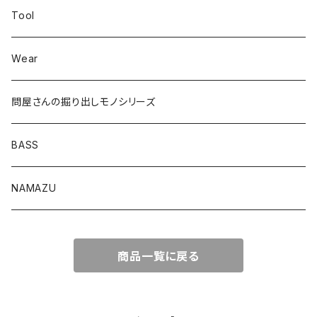
Tool
ロングB60
Wear
ロングカットマン4.2in
問屋さんの掘り出しモノシリーズ
Lvリーチ75
BASS
Luckyワームシリーズ
NAMAZU
ディープスワイパー
DomiCraft
商品一覧に戻る
KeeperLine
FishLABO