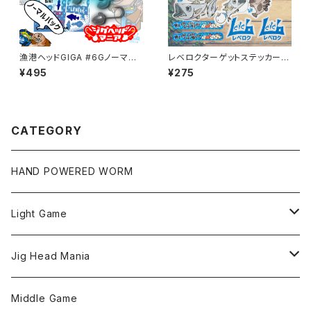
漁港ヘッドGIGA #6Gノーマル
レベロクターゲットステッカー
パック0.4～2g【JigHead Man
各デザイン
¥495
¥275
ia】
CATEGORY
HAND POWERED WORM
Light Game
LightGame Worm
Jig Head Mania
Bスネイクmicro
Snap
Phase-up
Middle Game