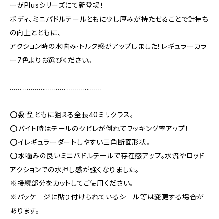
ーがPlusシリーズにて新登場！
ボディ、ミニパドルテールともに少し厚みが持たせることで針持ち
の向上とともに、
アクション時の水噛み·トルク感がアップしました！レギュラーカラ
ー7色よりお選びください。
…………………………………………
⭕️数·型ともに狙える全長40ミリクラス。
⭕️バイト時はテールのクビレが倒れてフッキング率アップ！
⭕️イレギュラーダートしやすい三角断面形状。
⭕️水噛みの良いミニパドルテールで存在感アップ。水流やロッド
アクションでの水押し感が強くなりました。
※接続部分をカットしてご使用ください。
※パッケージに貼り付けられているシール等は変更する場合が
あります。