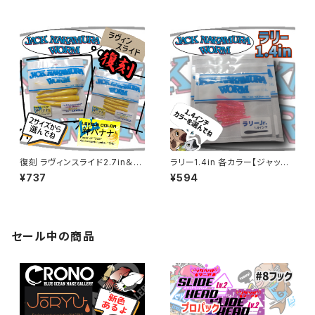
KAMURA】
復刻 ラヴィンスライド2.7in＆Jr.
ラリー1.4in 各カラー【ジャック
2in 神バナナカラー【ジャックナ
ナカムラ】
¥737
¥594
カムラ】
セール中の商品