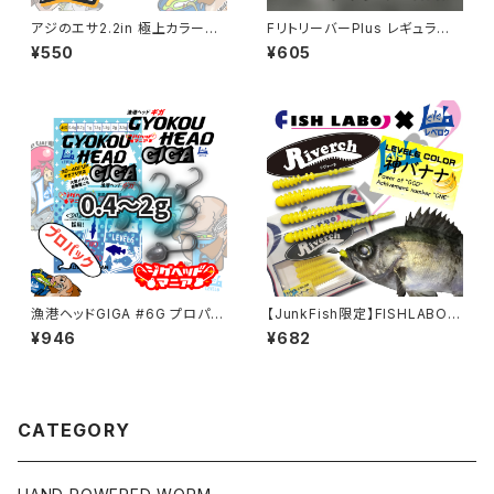
アジのエサ2.2in 極上カラーシ
FリトリーバーPlus レギュラー
リーズ【タケダクラフト】
カラー各色
¥550
¥605
漁港ヘッドGIGA #6G プロパッ
【JunkFish限定】FISHLABO×
ク 0.4～2g【JigHead Mani
レベロクコラボ「神バナナ」
¥946
¥682
a】
CATEGORY