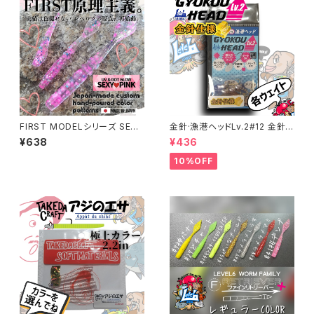
FIRST MODELシリーズ SEXY
金針·漁港ヘッドLv.2#12 金針
PINKカラー 各種【レベロク】
仕様 各サイズ
¥638
¥436
10%OFF