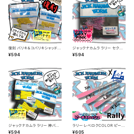
復刻 バリキ＆コバリキシャッド
ジャックナカムラ ラリー セクシ
神バナナカラー【ジャックナカム
ーピンクカラー 各サイズ
¥594
¥594
ラ】
ジャックナカムラ ラリー 神バナ
ラリー·レベロクCOLOR ピーチ
ナカラー 各サイズ
スカッシュ 各サイズ【JACK NA
¥594
¥605