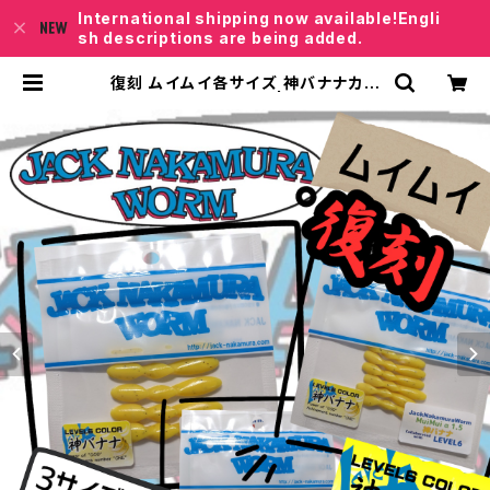
International shipping now available!Engli
sh descriptions are being added.
復刻 ムイムイ各サイズ 神バナナカラ
ー【ジャックナカムラ】 | レベロクSH
OP「Junkfish｣