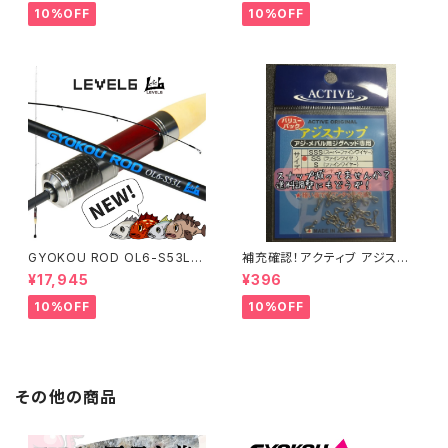
10%OFF
10%OFF
GYOKOU ROD OL6-S53L
補充確認！アクティブ アジスナッ
【おり釣具×レベロク】漁港ロッ
プ (22個入り) 各サイズ
¥17,945
¥396
ド
10%OFF
10%OFF
その他の商品