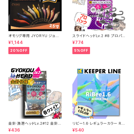
オモリグ専用 JYORYU ジョウ
スライドヘッドLv.2 #8 プロパッ
リュウ【CRONO】
ク 各ウエイト【JigHeadMani
¥1,144
¥774
a】
20%OFF
5%OFF
金針·漁港ヘッドLv.2#12 金針
リビー1.6·レギュラーカラー RiB
仕様 各サイズ
ee 【キーパーライン】
¥436
¥540