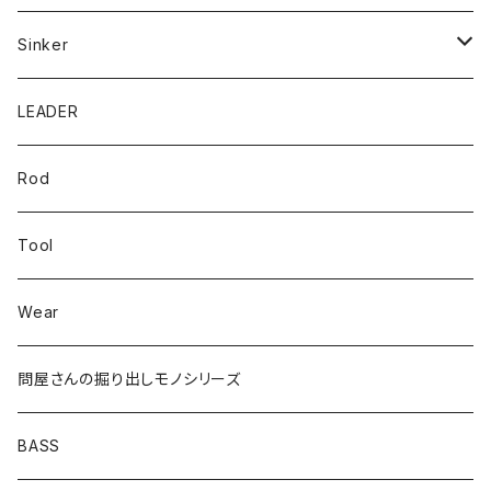
Mテイル
KeeperLine
Sinker
漁港ワームLv.2
キーパーライン
LEADER
Bスネイクinch
U4シンカー
Rod
Bスネイク63
Tool
ロングB60
Wear
ロングカットマン4.2in
問屋さんの掘り出しモノシリーズ
Lvリーチ75
BASS
Luckyワームシリーズ