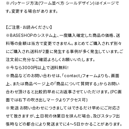
※パッケージ方法(ワーム並べ方·シールデザイン)はイメージで
す。変更する場合があります。
【ご注意･お読みください】
※BASESHOPのシステム上、一度購入確定した商品の価格、送
料等の金額は当方で変更できません。まとめてご購入されず別々
にご購入され送料が2重に発生する事例が多く発生しています。ご
注文前に充分なご確認よろしくお願いいたします。
※今なら3000円以上で送料無料！
※商品などのお問い合わせは、｢contact｣フォームよりも、画面
上、または商品ページ上の｢商品について質問する｣からお問い
合わせ頂けると比較的早めにお返事させていただけます。(PC画
面では右下の吹き出しマークよりアクセス可)
※発送·お問い合わせにつきましてはできるだけ早めにご対応さ
せて致きますが、土日祝の休業日を挟んだ場合、及びスタッフ出
張時などの都合により発送までに4～5日かかることがあります。